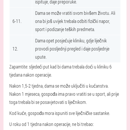
ispituje, daje preporuke.
Dama se može vratiti svom bivšem životu. Ali
6-11.
ona bi još uvijek trebala odbiti fizički napor,
sport i podizanje teških predmeta.
Dama opet posjećuje kliniku, gdje liječnik
12.
provodi posljednji pregled i daje posljednje
upute.
Zapamtite: sljedeći put kad bi dama trebala doći u kliniku 6
tjedana nakon operacije.
Nakon 1,5-2 tjedna, dama se može uključiti u kućanstva.
Nakon 1 mjeseca, gospođa ima pravo vratiti se u sport, ali prije
toga trebala bi se posavjetovati s liječnikom.
Kod kuće, gospođa mora ispuniti sve liječničke sastanke.
U roku od 1 tjedna nakon operacije, ne bi trebao: