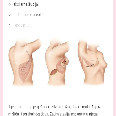
aksilarna šuplja;
duž granice areole;
Ispod prsa.
Tijekom operacije liječnik razdvaja kožu, stvara mali džep iza
mišića ili torakalnog tkiva. Zatim stavlja implantat u njega.