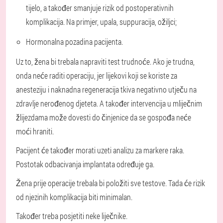
tijelo, a također smanjuje rizik od postoperativnih
komplikacija. Na primjer, upala, suppuracija, ožiljci;
Hormonalna pozadina pacijenta.
Uz to, žena bi trebala napraviti test trudnoće. Ako je trudna,
onda neće raditi operaciju, jer lijekovi koji se koriste za
anesteziju i naknadna regeneracija tkiva negativno utječu na
zdravlje nerođenog djeteta. A također intervencija u mliječnim
žlijezdama može dovesti do činjenice da se gospođa neće
moći hraniti.
Pacijent će također morati uzeti analizu za markere raka.
Postotak odbacivanja implantata određuje ga.
Žena prije operacije trebala bi položiti sve testove. Tada će rizik
od njezinih komplikacija biti minimalan.
Također treba posjetiti neke liječnike.