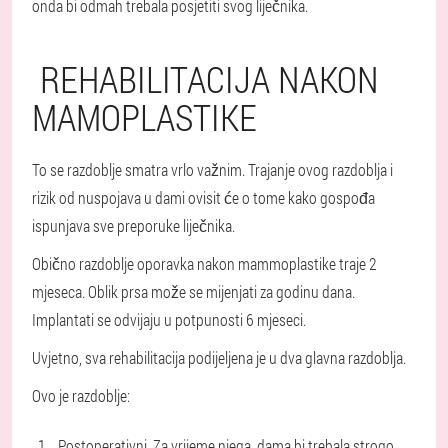
onda bi odmah trebala posjetiti svog liječnika.
REHABILITACIJA NAKON
MAMOPLASTIKE
To se razdoblje smatra vrlo važnim. Trajanje ovog razdoblja i
rizik od nuspojava u dami ovisit će o tome kako gospođa
ispunjava sve preporuke liječnika.
Obično razdoblje oporavka nakon mammoplastike traje 2
mjeseca. Oblik prsa može se mijenjati za godinu dana.
Implantati se odvijaju u potpunosti 6 mjeseci.
Uvjetno, sva rehabilitacija podijeljena je u dva glavna razdoblja.
Ovo je razdoblje:
Postoperativni. Za vrijeme njega, dama bi trebala strogo