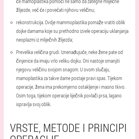
će mamoplastika pomoći ne samo da zategne mliječne
žlijezde, već će i povećati njihovu veličinu;
rekonstrukcija. Ovdje mammoplastika pomaže vratiti oblik
dojke damama koje su prethodno izvele operaciju uklanjanja
neoplazmi iz mliječnih žlijezda;
Prevelika veličina grudi. Iznenađujuće, neke žene pate od
činjenice da imaju vrlo veliku dojku. Oni nastoje smanjiti
njegovu veličinu svojom snagom. U ovom slučaju,
mamoplastika za takve dame postaje pravi spas. Tijekom
operacije, žena ima prekomjerno ostakljenje i masno tkivo.
Osim toga, tijekom operacije liječnik povlači prsa, lagano
ispravlja svoj oblik.
VRSTE, METODE I PRINCIPI