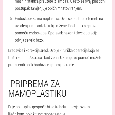
masnih stanica preuzete iz lampira. Često se ovaj plastični
postupak zamjenjuje običnim tetoviranjem.
Endoskopska mamoplastika. Ovaj se postupak temelji na
uvođenju implantata u tijelo žene. Postupak se provodi
pomoću endoskopa. Oporavak nakon takve operacije
odvija se vrlo brzo.
Bradavice i korekcija areol. Ovo je kirurška operacija koja se
traži i kod muškaraca i kod žena. Uz njegovu pomoć možete
promijeniti oblik bradavice i promjer areole.
PRIPREMA ZA
MAMOPLASTIKU
Prije postupka, gospođa bi se trebala posavjetovati s
liječnikom, položiti potrebne testove.