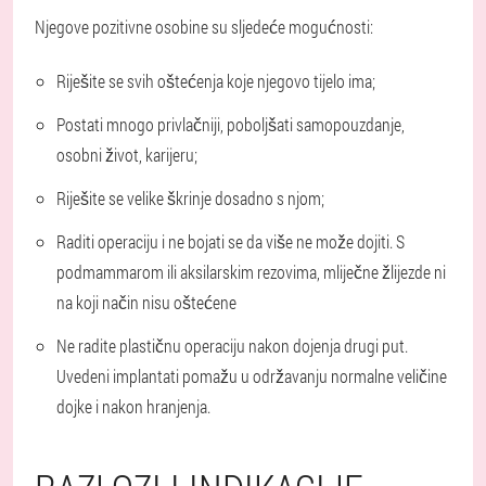
Njegove pozitivne osobine su sljedeće mogućnosti:
Riješite se svih oštećenja koje njegovo tijelo ima;
Postati mnogo privlačniji, poboljšati samopouzdanje,
osobni život, karijeru;
Riješite se velike škrinje dosadno s njom;
Raditi operaciju i ne bojati se da više ne može dojiti. S
podmammarom ili aksilarskim rezovima, mliječne žlijezde ni
na koji način nisu oštećene
Ne radite plastičnu operaciju nakon dojenja drugi put.
Uvedeni implantati pomažu u održavanju normalne veličine
dojke i nakon hranjenja.