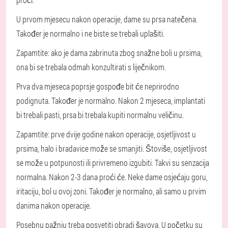
U prvom mjesecu nakon operacije, dame su prsa natečena.
Također je normalno i ne biste se trebali uplašiti.
Zapamtite: ako je dama zabrinuta zbog snažne boli u prsima,
ona bi se trebala odmah konzultirati s liječnikom.
Prva dva mjeseca poprsje gospođe bit će neprirodno
podignuta. Također je normalno. Nakon 2 mjeseca, implantati
bi trebali pasti, prsa bi trebala kupiti normalnu veličinu.
Zapamtite: prve dvije godine nakon operacije, osjetljivost u
prsima, halo i bradavice može se smanjiti.
Štoviše, osjetljivost
se može u potpunosti ili privremeno izgubiti. Takvi su senzacija
normalna. Nakon 2-3 dana proći će. Neke dame osjećaju goru,
iritaciju, bol u ovoj zoni. Također je normalno, ali samo u prvim
danima nakon operacije.
Posebnu pažnju treba posvetiti obradi šavova. U početku su