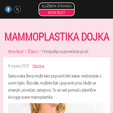
SLUŽBENA STRANICA
WOW BUST
MAMMOPLASTIKA DOJKA
Wow Bust
Članci
Fotografija za povećanje grudi
9 srpanj 2025
Martina
Sada svaka žena može lako popraviti bilo kakav nedostatak u
svom tijelu. Štoviše, možete čak i popraviti prsa. Može se
smanjiti, povećati, zategnuti. To se radi pomoću plastične
kirurgije zvane mamoplastika.