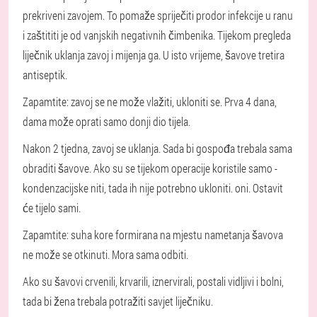
prekriveni zavojem. To pomaže spriječiti prodor infekcije u ranu
i zaštititi je od vanjskih negativnih čimbenika. Tijekom pregleda
liječnik uklanja zavoj i mijenja ga. U isto vrijeme, šavove tretira
antiseptik.
Zapamtite: zavoj se ne može vlažiti, ukloniti se. Prva 4 dana,
dama može oprati samo donji dio tijela.
Nakon 2 tjedna, zavoj se uklanja. Sada bi gospođa trebala sama
obraditi šavove. Ako su se tijekom operacije koristile samo -
kondenzacijske niti, tada ih nije potrebno ukloniti. oni. Ostavit
će tijelo sami.
Zapamtite: suha kore formirana na mjestu nametanja šavova
ne može se otkinuti. Mora sama odbiti.
Ako su šavovi crvenili, krvarili, iznervirali, postali vidljivi i bolni,
tada bi žena trebala potražiti savjet liječniku.