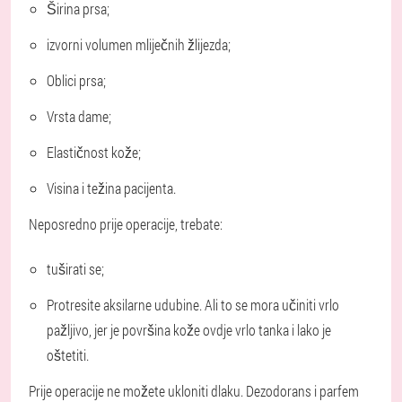
Širina prsa;
izvorni volumen mliječnih žlijezda;
Oblici prsa;
Vrsta dame;
Elastičnost kože;
Visina i težina pacijenta.
Neposredno prije operacije, trebate:
tuširati se;
Protresite aksilarne udubine. Ali to se mora učiniti vrlo
pažljivo, jer je površina kože ovdje vrlo tanka i lako je
oštetiti.
Prije operacije ne možete ukloniti dlaku. Dezodorans i parfem