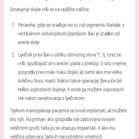
Smanjenje dojke vrši se na različite načine:
Periarelar, gdje se izrađuje rez uz rub pigmenta. Nadalje, s
vertikalnom redukcijskom plastikom, šav je izrađen od
areole dolje.
Liječnik pravi šav u obliku obrnutog slova "t", tj. Izrez se
vrši, spuštajući se s areole i pada u preklop. U isto vrijeme,
gospođa pravi malu traku dojke, ali samo ako ima veliku
količinu tkiva, masti. Nakon takve operacije, žena će biti
teško uspostaviti dojenje. A onda ga možete uspostaviti
tek nakon savjetovanja s liječnikom.
Tijekom mastopeksije pacijenta se uvodi implantati, ali možete
bez njih. Na primjer, ako gospođa nije zadovoljna svojom
veličinom grudi, tada joj se ubacuju implantati. A ako mu
veličina odgovara, tada ih nije potrebno umetnuti.