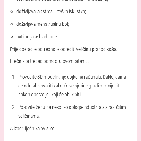
doživljava jak stres ili teška iskustva;
doživljava menstrualnu bol;
pati od jake hladnoće.
Prije operacije potrebno je odrediti veličinu prsnog koša.
Liječnik bi trebao pomoći u ovom pitanju.
Provedite 3D modeliranje dojke na računalu. Dakle, dama
će odmah shvatiti kako će se njezine grudi promijeniti
nakon operacije i koji će oblik biti.
Pozovite ženu na nekoliko obloga-industrijala s različitim
veličinama.
A izbor liječnika ovisi o: