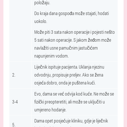
položaju.
Do kraja dana gospođa može stajati, hodati
uokolo.
Može piti 3 sata nakon operacije i pojesti nešto
5 sati nakon operacije. S jakom žeđom može
navlažiti usne pamučnim jastučićem
napunjenim vodom.
Liječnik ispituje pacijenta. Uklanja njezinu
2.
odvodnju, propisuje preljev. Ako se žena
osjeća dobro, onda je puštena kući.
Evo, dama se već odvija kod kuće. Ne može se
3-4
fizički preopteretiti, ali može se uključiti u
umjereno hodanje.
Dama opet posjećuje kliniku, gdje je liječnik
5.