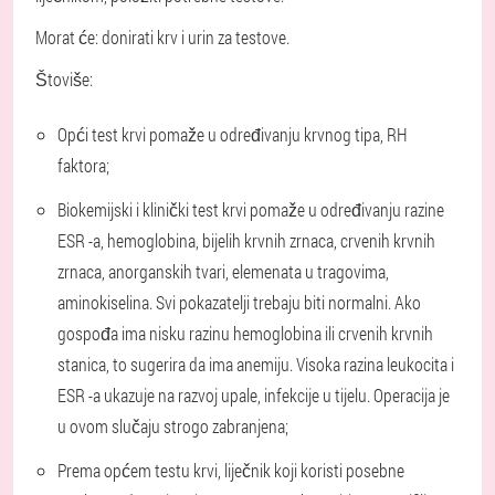
Morat će: donirati krv i urin za testove.
Štoviše:
Opći test krvi pomaže u određivanju krvnog tipa, RH
faktora;
Biokemijski i klinički test krvi pomaže u određivanju razine
ESR -a, hemoglobina, bijelih krvnih zrnaca, crvenih krvnih
zrnaca, anorganskih tvari, elemenata u tragovima,
aminokiselina. Svi pokazatelji trebaju biti normalni. Ako
gospođa ima nisku razinu hemoglobina ili crvenih krvnih
stanica, to sugerira da ima anemiju. Visoka razina leukocita i
ESR -a ukazuje na razvoj upale, infekcije u tijelu. Operacija je
u ovom slučaju strogo zabranjena;
Prema općem testu krvi, liječnik koji koristi posebne