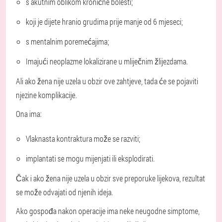
s akutnim oblikom kronične bolesti;
koji je dijete hranio grudima prije manje od 6 mjeseci;
s mentalnim poremećajima;
Imajući neoplazme lokalizirane u mliječnim žlijezdama.
Ali ako žena nije uzela u obzir ove zahtjeve, tada će se pojaviti
njezine komplikacije.
Ona ima:
Vlaknasta kontraktura može se razviti;
implantati se mogu mijenjati ili eksplodirati.
Čak i ako žena nije uzela u obzir sve preporuke lijekova, rezultat
se može odvajati od njenih ideja.
Ako gospođa nakon operacije ima neke neugodne simptome,