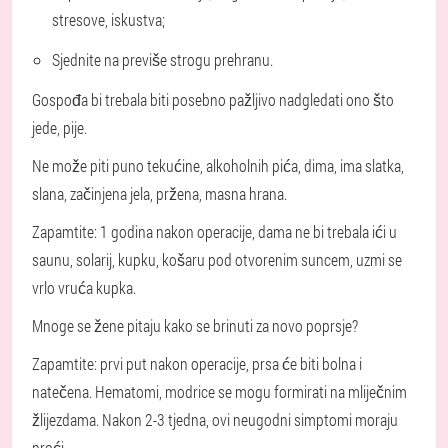
stresove, iskustva;
Sjednite na previše strogu prehranu.
Gospođa bi trebala biti posebno pažljivo nadgledati ono što
jede, pije.
Ne može piti puno tekućine, alkoholnih pića, dima, ima slatka,
slana, začinjena jela, pržena, masna hrana.
Zapamtite: 1 godina nakon operacije, dama ne bi trebala ići u
saunu, solarij, kupku, košaru pod otvorenim suncem, uzmi se
vrlo vruća kupka.
Mnoge se žene pitaju kako se brinuti za novo poprsje?
Zapamtite: prvi put nakon operacije, prsa će biti bolna i
natečena. Hematomi, modrice se mogu formirati na mliječnim
žlijezdama. Nakon 2-3 tjedna, ovi neugodni simptomi moraju
proći.