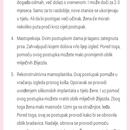
događa odmah, već dolazi s vremenom. I može doći za 2-3
mjeseca. Samo za to razdoblje, nove stanice se ukorijevaju
u tijelu. Ali da bi postigao veći učinak, žena će morati
nekoliko puta proći kroz cijeli postupak.
Mastopeksija. Ovim postupkom dama je lagano zategnuta
prsa. Zahvaljujući kojem dobiva vrlo lijep izgled. Pored toga,
pomoću ovog postupka možete malo promijeniti oblik
mliječnih žlijezda.
Rekonstruktivna mamoplastika. Ovaj postupak pomaže u
vraćanju izgleda prsnog koša. Oporavak se provodi
uvođenjem silikonskih implantata u tijelo žene. I uz pomoć
ovog postupka možete vratiti oblik mliječnih žlijezda. Zbog
toga žena malo masnoće. Uzmi ga sa stražnjice, leđa.
Pored toga, ovaj se postupak provodi kako bi se obnovila
oblik bradavica. Nadalje, obnova se provodi pomoću