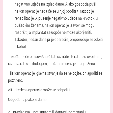
negativno utječe na izgled dame. A ako gospođa puši
nakon operacije, tada će se u njoj pooštriti razdoblje
rehabilitacije. A pušenje negativno utječe na krvotok. U
pušačkim ženama, nakon operacije, šavovi se mogu
raspršiti, a implantat se uopće ne može ukorijeniti.
Također, tjedan dana prije operacije, preporučuje se odbiti
alkohol.
Također neće biti suvišno čitati različite literature o ovoj temi,
razgovarati s psihologom, pročitati recenzije drugih žena.
Tijekom operacije, glavna stvar je da se ne bojite, prilagoditi se
pozitivno.
Ali određena operacija može se odgoditi.
Odgođena je ako je dama:
prevladava u potisnutom ili depresivnom stanju;