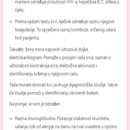
markere određuje prisutnost HIV -a, hepatitisa B, C, sifilisa u
tijelu;
Prema općem testu krvi, liječnik određuje razinu njegove
koagulacije. To sprječava razvoj tromboze, srčanog udara
kod pacijenta;
Također, žena mora napraviti ultrazvuk dojke,
elektrokardiogram. Pomaže u procjeni rada srca, saznati o
učestalosti kontrakcija srca, električne aktivnosti i
identificiranju kršenja u njegovom radu.
Tada morate donirati krv za druge dijagnostičke studije. Takve
će studije pomoći u identificiranju skrivenih bolesti.
Na primjer, krvom je određen:
Razina imunoglobulina. Pokazuje stabilnost imuniteta,
uklanja rizik od alergije na damu na tvari uvedene u njezino