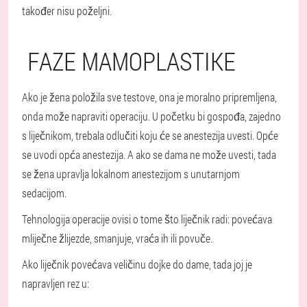
također nisu poželjni.
FAZE MAMOPLASTIKE
Ako je žena položila sve testove, ona je moralno pripremljena,
onda može napraviti operaciju. U početku bi gospođa, zajedno
s liječnikom, trebala odlučiti koju će se anestezija uvesti. Opće
se uvodi opća anestezija. A ako se dama ne može uvesti, tada
se žena upravlja lokalnom anestezijom s unutarnjom
sedacijom.
Tehnologija operacije ovisi o tome što liječnik radi: povećava
mliječne žlijezde, smanjuje, vraća ih ili povuče.
Ako liječnik povećava veličinu dojke do dame, tada joj je
napravljen rez u: