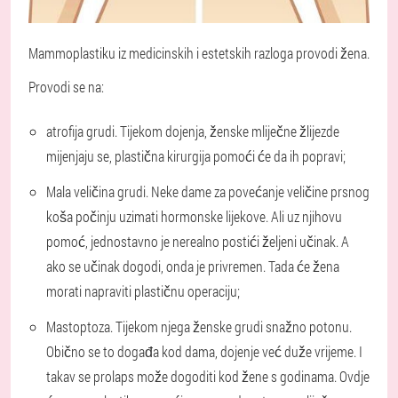
Mammoplastiku iz medicinskih i estetskih razloga provodi žena.
Provodi se na:
atrofija grudi. Tijekom dojenja, ženske mliječne žlijezde
mijenjaju se, plastična kirurgija pomoći će da ih popravi;
Mala veličina grudi. Neke dame za povećanje veličine prsnog
koša počinju uzimati hormonske lijekove. Ali uz njihovu
pomoć, jednostavno je nerealno postići željeni učinak. A
ako se učinak dogodi, onda je privremen. Tada će žena
morati napraviti plastičnu operaciju;
Mastoptoza. Tijekom njega ženske grudi snažno potonu.
Obično se to događa kod dama, dojenje već duže vrijeme. I
takav se prolaps može dogoditi kod žene s godinama. Ovdje