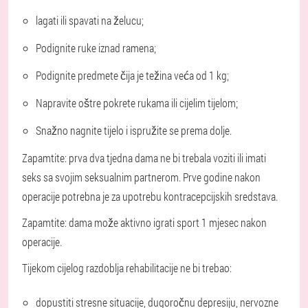
lagati ili spavati na želucu;
Podignite ruke iznad ramena;
Podignite predmete čija je težina veća od 1 kg;
Napravite oštre pokrete rukama ili cijelim tijelom;
Snažno nagnite tijelo i ispružite se prema dolje.
Zapamtite: prva dva tjedna dama ne bi trebala voziti ili imati
seks sa svojim seksualnim partnerom. Prve godine nakon
operacije potrebna je za upotrebu kontracepcijskih sredstava.
Zapamtite: dama može aktivno igrati sport 1 mjesec nakon
operacije.
Tijekom cijelog razdoblja rehabilitacije ne bi trebao:
dopustiti stresne situacije, dugoročnu depresiju, nervozne