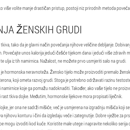
o više volite manje drastičan pristup, postoji niz prirodnih metoda povećan
NJA ŽENSKIH GRUDI
iva, tako da je glavni način povećanja njihove veličine debljanje. Dobiva
im. Povećajte unos kalorija jedući češće tijekom dana i jedući više zdravi
te ulja iz tih namirnica. Nažalost, ne možete prvo usmjeriti salo na grudi.
i je hormonska neravnoteža. Žensko tijelo može proizvoditi premalo žensk
erona, koji ometa razvoj grudi. Stoga je potrebno održavati razinu testos
 namirnice koje ga pomažu nadoknaditi. Također, ako vaše tijelo ne proizv
rast tkiva dojke. Međutim, hormonske lijekove mora propisati liječnik.
e, jer ona ne sadrži mišiće, već je usmjerena na izgradnju mišića koji se 
 njihovu konturu i čini da izgledaju veće i zategnutije. Dobre vježbe za pr
be mogu izvoditi kod kuće. Koristite male utege i napravite nekoliko serija