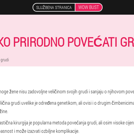
WOW BUST
SLUŽBENA STRANICA
KO PRIRODNO POVEĆATI GR
 grudi
oge žene nisu zadovoljne veličinom svojih grudi i sanjaju o njihovom pov
ličina grudi uvelike je određena genetikom, ali ovisi i o drugim čimbenici
žine.
astična kirurgija je popularna metoda povećanja grudi, ali osim visoke cije
asnost i može izazvati ozbiljne komplikacije.