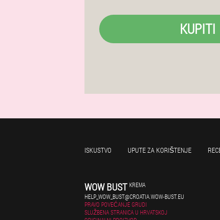
KUPITI
ISKUSTVO
UPUTE ZA KORIŠTENJE
REC
WOW BUST
KREMA
HELP_WOW_BUST@CROATIA.WOW-BUST.EU
PRAVO POVEĆANJE GRUDI
SLUŽBENA STRANICA U HRVATSKOJ