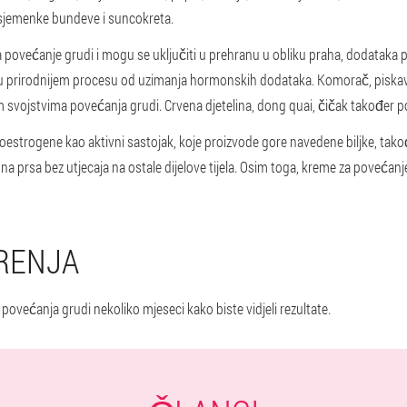
, sjemenke bundeve i suncokreta.
povećanje grudi i mogu se uključiti u prehranu u obliku praha, dodataka preh
u prirodnijem procesu od uzimanja hormonskih dodataka. Komorač, piskavica
m svojstvima povećanja grudi. Crvena djetelina, dong quai, čičak također po
toestrogene kao aktivni sastojak, koje proizvode gore navedene biljke, ta
 na prsa bez utjecaja na ostale dijelove tijela. Osim toga, kreme za poveća
ORENJA
ovećanja grudi nekoliko mjeseci kako biste vidjeli rezultate.