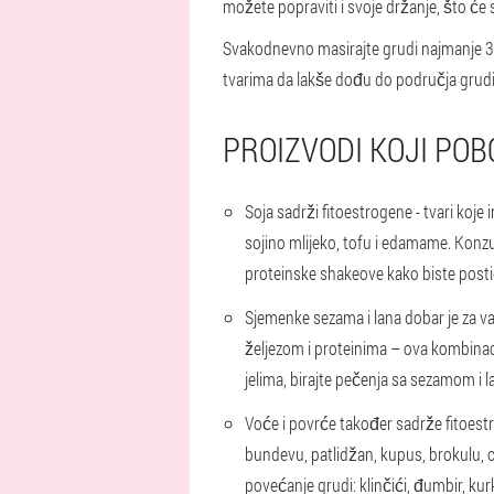
možete popraviti i svoje držanje, što će s
Svakodnevno masirajte grudi najmanje 3-
tvarima da lakše dođu do područja grudi
PROIZVODI KOJI PO
Soja
sadrži fitoestrogene - tvari koj
sojino mlijeko, tofu i edamame. Konzum
proteinske shakeove kako biste posti
Sjemenke sezama i lana
dobar je za va
željezom i proteinima – ova kombinaci
jelima, birajte pečenja sa sezamom i 
Voće i povrće
također sadrže fitoestro
bundevu, patlidžan, kupus, brokulu, cvj
povećanje grudi: klinčići, đumbir, kur