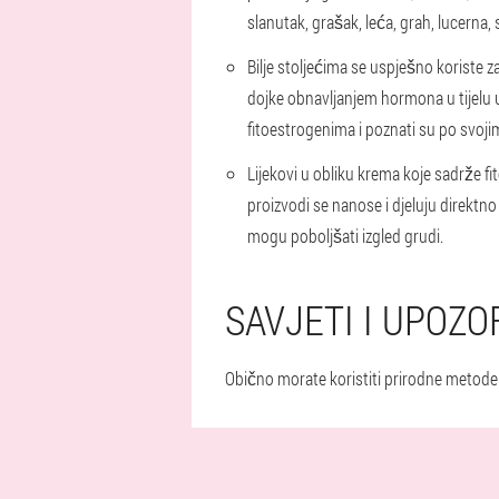
slanutak, grašak, leća, grah, lucerna
Bilje
stoljećima se uspješno koriste za 
dojke obnavljanjem hormona u tijelu 
fitoestrogenima i poznati su po svoji
Lijekovi
u obliku krema koje sadrže fi
proizvodi se nanose i djeluju direktno
mogu poboljšati izgled grudi.
SAVJETI I UPOZ
Obično morate koristiti prirodne metode p