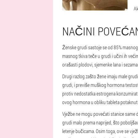
Ak
NAČINI POVEĆA
Ženske grudi sastoje se od 85% masnog tk
masnog tkiva teče u grudi i učini ih već
orašasti plodovi, sjemenke lana i sezama 
Drugi razlog zašto žene imaju male grud
grudi, i previše muškog hormona testost
protiv nedostatka estrogena konzumirati
ovog hormona u obliku tableta potaknuti 
Vježbe ne mogu povećati stanice same dojk
grudi malo prema naprijed, što poboljšava
letenje bučicama. Osim toga, ove se vjež