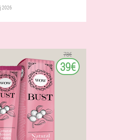
nj 2026
78€
39€