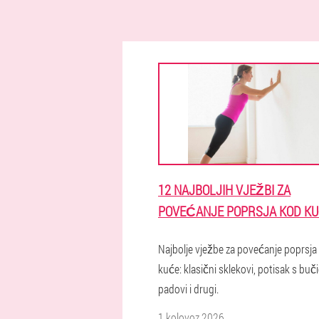
12 NAJBOLJIH VJEŽBI ZA
POVEĆANJE POPRSJA KOD K
Najbolje vježbe za povećanje poprsja
kuće: klasični sklekovi, potisak s buč
padovi i drugi.
1 kolovoz 2026