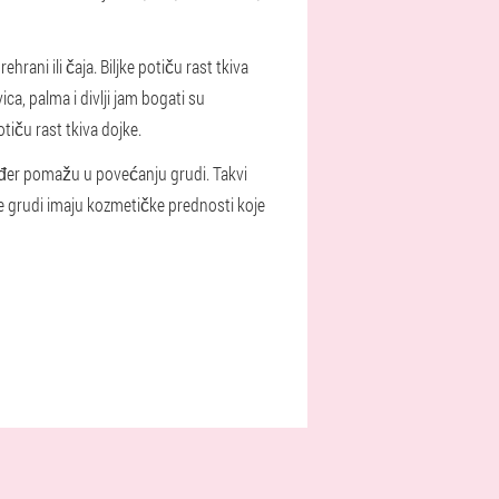
rani ili čaja. Biljke potiču rast tkiva
, palma i divlji jam bogati su
tiču rast tkiva dojke.
kođer pomažu u povećanju grudi. Takvi
nje grudi imaju kozmetičke prednosti koje