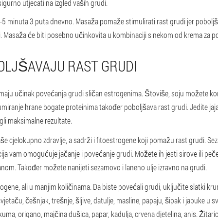
igurno utjecati na izgled vaših grudi.
5 minuta 3 puta dnevno. Masaža pomaže stimulirati rast grudi jer poboljša
. Masaža će biti posebno učinkovita u kombinaciji s nekom od krema za p
BOLJŠAVAJU RAST GRUDI
e imaju učinak povećanja grudi sličan estrogenima. Štoviše, soju možete ko
iranje hrane bogate proteinima također poboljšava rast grudi. Jedite jaja, s
gli maksimalne rezultate.
še cjelokupno zdravlje, a sadrži i fitoestrogene koji pomažu rast grudi. S
ja vam omogućuje jačanje i povećanje grudi. Možete ih jesti sirove ili pe
lanom. Također možete nanijeti sezamovo i laneno ulje izravno na grudi.
gene, ali u manjim količinama. Da biste povećali grudi, uključite slatki krum
etaču, češnjak, trešnje, šljive, datulje, masline, papaju, šipak i jabuke u s
kuma, origano, majčina dušica, papar, kadulja, crvena djetelina, anis. Žitar