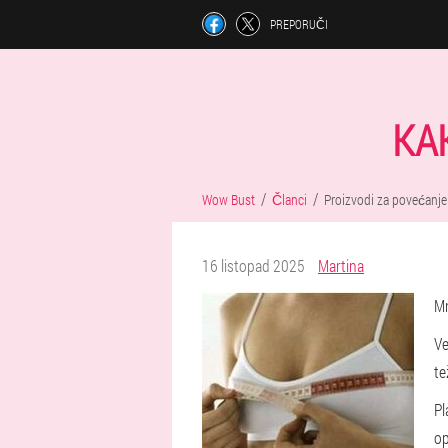
PREPORUČI
KA
Wow Bust
Članci
Proizvodi za povećanje
16 listopad 2025
Martina
Mn
Ve
te
Pl
op