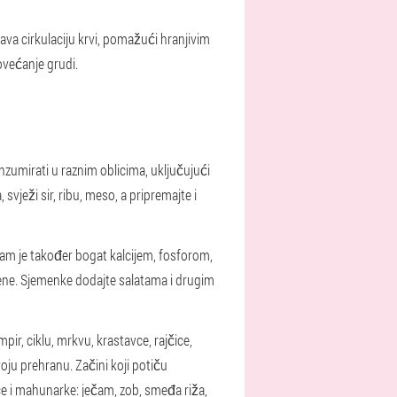
va cirkulaciju krvi, pomažući hranjivim
ovećanje grudi.
nzumirati u raznim oblicima, uključujući
vježi sir, ribu, meso, a pripremajte i
ezam je također bogat kalcijem, fosforom,
čene. Sjemenke dodajte salatama i drugim
pir, ciklu, mrkvu, krastavce, rajčice,
voju prehranu. Začini koji potiču
ice i mahunarke: ječam, zob, smeđa riža,