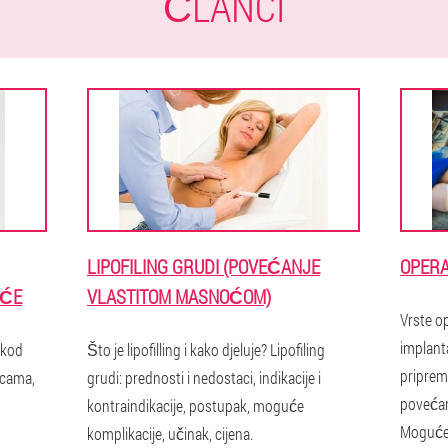
ČLANCI
LIPOFILING GRUDI (POVEĆANJE
OPERA
UĆE
VLASTITOM MASNOĆOM)
Vrste op
implant
 kod
Što je lipofilling i kako djeluje? Lipofiling
pripremi
icama,
grudi: prednosti i nedostaci, indikacije i
povećan
kontraindikacije, postupak, moguće
Moguće 
komplikacije, učinak, cijena.