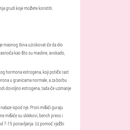
ja grudi koje možete koristiti.
nje masnog tkiva uzrokovat će da dio
h masnoća kao što su masline, avokado,
og hormona estrogena, koji potiče rast
terona u granicama normale, a za borbu
odi dovoljno estrogena, tada će uzimanje
nalaze ispod nje. Prsni mišići guraju
sne mišiće su sklekovi, bench press i
 od 7-15 ponavljanja. Uz pomoć vježbi