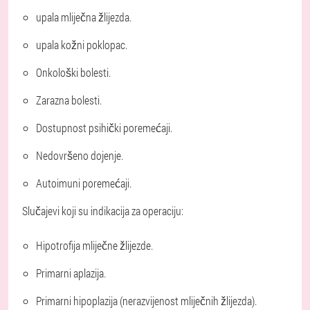
upala
mliječna žlijezda.
upala
kožni
poklopac.
Onkološki
bolesti.
Zarazna
bolesti.
Dostupnost
psihički
poremećaji.
Nedovršeno
dojenje.
Autoimuni
poremećaji.
Slučajevi koji su indikacija za operaciju:
Hipotrofija
mliječne žlijezde.
Primarni
aplazija.
Primarni
hipoplazija
(nerazvijenost mliječnih žlijezda).