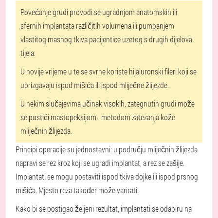
Povećanje grudi provodi se ugradnjom anatomskih ili
sfernih implantata različitih volumena ili pumpanjem
vlastitog masnog tkiva pacijentice uzetog s drugih dijelova
tijela.
U novije vrijeme u te se svrhe koriste hijaluronski fileri koji se
ubrizgavaju ispod mišića ili ispod mliječne žlijezde.
U nekim slučajevima učinak visokih, zategnutih grudi može
se postići mastopeksijom - metodom zatezanja kože
mliječnih žlijezda.
Principi operacije su jednostavni: u području mliječnih žlijezda
napravi se rez kroz koji se ugradi implantat, a rez se zašije.
Implantati se mogu postaviti ispod tkiva dojke ili ispod prsnog
mišića. Mjesto reza također može varirati.
Kako bi se postigao željeni rezultat, implantati se odabiru na