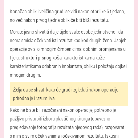
Konačan oblik i veličina grudi se vidi nakon otprilike 6 tjedana,
no već nakon prvog tjedna oblik će biti bliži rezultatu.
Morate jasno shvatiti da je tijelo svake osobe jedinstveno i da
nema smisla očekivati isti rezultat kao kod drugih žena. Uspjeh
operacije ovisi o mnogim čimbenicima: dobnim promjenama u
tijelu, strukturi prsnog koša, karakteristikama kože,
karakteristikama odabranih implantata, obliku i položaju dojke i
mnogim drugim.
Želja da se shvati kako će grudi izgledati nakon operacije
prirodna je i razumljiva.
Kako ne biste bili razočarani nakon operacije, potrebno je
pažljivo pristupiti izboru plastičnog kirurga (obavezno
pregledavanje fotografija rezultata njegovog rada), razgovarati
s njim o svim očekivanjima i očekivanom rezultatu. Iskusni