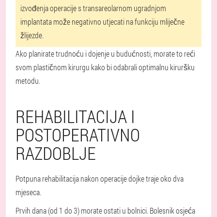
izvođenja operacije s transareolarnom ugradnjom
implantata može negativno utjecati na funkciju mliječne
žlijezde.
Ako planirate trudnoću i dojenje u budućnosti, morate to reći
svom plastičnom kirurgu kako bi odabrali optimalnu kiruršku
metodu.
REHABILITACIJA I
POSTOPERATIVNO
RAZDOBLJE
Potpuna rehabilitacija nakon operacije dojke traje oko dva
mjeseca.
Prvih dana (od 1 do 3) morate ostati u bolnici. Bolesnik osjeća