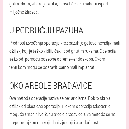
golim okom, ali ako je velika, skrivat će se u naboru ispod
mliječne žlijezde.
U PODRUČJU PAZUHA
Prednost izvođenja operacije kroz pazuh je gotovo nevidljiv mali
ožiljak, koji je teško vidljiv čak i podignutim rukama. Operacija
se izvodi pomoću posebne opreme - endoskopa. Ovom
tehnikom mogu se postaviti samo mali implantati.
OKO AREOLE BRADAVICE
Ova metoda operacije naziva se periariolarna. Dobro skriva
ožiljak od plastične operacije. Tijekom operacije također je
moguće smanjiti veličinu areole bradavice. Ova metoda se ne
preporučuje onima koji planiraju dojiti u budućnosti.