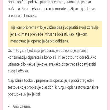
popis obično pokriva pitanja prehrane, uzimanja lijekova i
pušenja. Za uspješnu operaciju morate pažljivo slijediti sve
preporuke liječnika.
Tijekom pripreme vrlo je važno pažljivo pratiti svoje zdravlje,
jer ako imate prehlade i virusne bolesti, kao i tijekom
menstruacije, operacija će biti odbijena.
Osim toga, 2 tjedna prije operacije potrebno je smanjiti
konzumaciju cigareta i alkohola ili ih se potpuno odreći. Ako
uzimate bilo kakve lijekove, svakako biste trebali obavijestiti
svog liječnika.
Najvažnija točka u pripremi za operaciju je proći preglede i
testove koje propisuje plastični kirurg. Popis testova za takve
postupke uvijek je isti:
Analiza
urin.