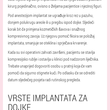
kirurg pojedinačno, ovisno o željama pacijentice i njezinoj figuri.
Pod anestezijom implantat se ugrađuje kroz rez u pazuhu,
donjem polukrugu areole ili u pregibu ispod dojke. Sljedeći
korak bit će primjena kozmetičkih šavova i snažnog
kompresivnog zavoja. Uz njegovu pomoć fiksira se položaj
implantata, smanjuje se oteklina i sprječava krvarenje.
Kada su svi operativni zahvati završeni, pacijentu se stavlja
kompresijsko rublje i ostavlja u klinici pod nadzorom liječnika.
Trebate unaprijed dogovoriti osobu u pratnji koja će vam
pomoći da sigurno stignete kući. Po odlasku će se odrediti
datum sljedećeg posjeta radi rutinskog pregleda.
VRSTE IMPLANTATA ZA
DOJKE