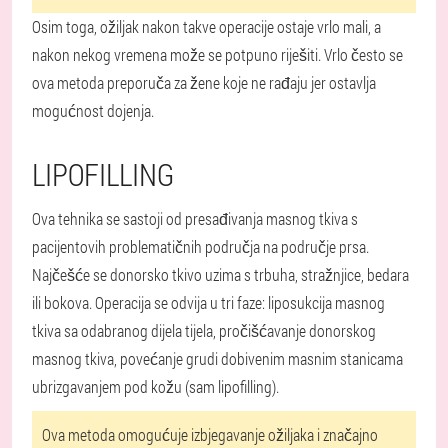
Osim toga, ožiljak nakon takve operacije ostaje vrlo mali, a
nakon nekog vremena može se potpuno riješiti. Vrlo često se
ova metoda preporuča za žene koje ne rađaju jer ostavlja
mogućnost dojenja.
LIPOFILLING
Ova tehnika se sastoji od presađivanja masnog tkiva s
pacijentovih problematičnih područja na područje prsa.
Najčešće se donorsko tkivo uzima s trbuha, stražnjice, bedara
ili bokova. Operacija se odvija u tri faze: liposukcija masnog
tkiva sa odabranog dijela tijela, pročišćavanje donorskog
masnog tkiva, povećanje grudi dobivenim masnim stanicama
ubrizgavanjem pod kožu (sam lipofilling).
Ova metoda omogućuje izbjegavanje ožiljaka i značajno