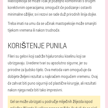
Mastopeksija se može i čak je poželjno kombinirati s drugim
korektivnim operacijama; omogućit će podizanje i ostaviti
minimalne ožiljke; svi rezovi se rade duž prirodnih linija dojke.
Treba imati na umu da se učinak mastopeksije može smanjiti
tijekom vremena ili nakon trudnoće.
KORIŠTENJE PUNILA
Fileri su gelovi koji sadrže hijaluronsku kiselinu koji se
ubrizgavaju. Uvedene tvari su apsolutno sigurne, jer su
prirodne za ljudsko tijelo. Ova metoda vam omogućuje da
dobijete željeni rezultat u najkraćem mogućem vremenu. Ovaj
će zahvat biti puno sigurniji od plastične kirurgije, ali rezultati
nakon njega neće biti tako impresivni.
Gel se može ubrizgati u područje mliječnih žlijezda ispod