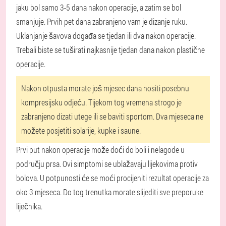
jaku bol samo 3-5 dana nakon operacije, a zatim se bol
smanjuje. Prvih pet dana zabranjeno vam je dizanje ruku.
Uklanjanje šavova događa se tjedan ili dva nakon operacije.
Trebali biste se tuširati najkasnije tjedan dana nakon plastične
operacije.
Nakon otpusta morate još mjesec dana nositi posebnu
kompresijsku odjeću. Tijekom tog vremena strogo je
zabranjeno dizati utege ili se baviti sportom. Dva mjeseca ne
možete posjetiti solarije, kupke i saune.
Prvi put nakon operacije može doći do boli i nelagode u
području prsa. Ovi simptomi se ublažavaju lijekovima protiv
bolova. U potpunosti će se moći procijeniti rezultat operacije za
oko 3 mjeseca. Do tog trenutka morate slijediti sve preporuke
liječnika.