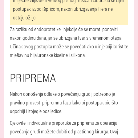
mliječne žlijezde ili velikog prsnog mišića. Budući da se cijeli
postupak izvodi špricom, nakon ubrizgavanja filera ne
ostaju ožiljci.
Za razliku od endoprotetike, injekcije će se morati ponoviti
nakon godinu dana, jer se ubrizgana tvar s vremenom otapa.
Učinak ovog postupka može se povećati ako u injekciji koristite
mješavinu hijaluronske kiseline i silikona.
PRIPREMA
Nakon donošenja odluke o povećanju grudi, potrebno je
pravilno provesti pripremnu fazu kako bi postupak bio što
ugodniji i izbjegle posljedice.
Cjelovite i individualne preporuke za pripremu za operaciju
povećanja grudi možete dobiti od plastičnog kirurga. Ovaj