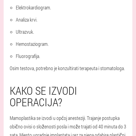
Elektrokardiogram.
Analiza
krvi.
Ultrazvuk.
Hemostaziogram.
Fluorografija.
Osim testova, potrebno je konzultirati terapeuta i stomatologa.
KAKO SE IZVODI
OPERACIJA?
Mamoplastika se izvodi u općoj anesteziji. Trajanje postupka
obično ovisi o složenosti posla i može trajati od 40 minuta do 3
sata. Mjesto ugradnje implantata i rez za njega odabire plastični