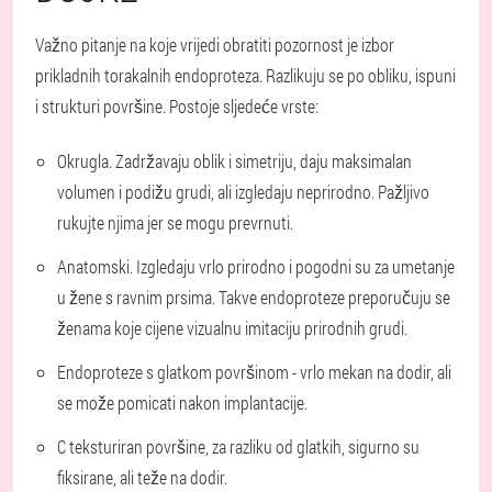
Važno pitanje na koje vrijedi obratiti pozornost je izbor
prikladnih torakalnih endoproteza. Razlikuju se po obliku, ispuni
i strukturi površine. Postoje sljedeće vrste:
Okrugla.
Zadržavaju oblik i simetriju, daju maksimalan
volumen i podižu grudi, ali izgledaju neprirodno. Pažljivo
rukujte njima jer se mogu prevrnuti.
Anatomski
. Izgledaju vrlo prirodno i pogodni su za umetanje
u žene s ravnim prsima. Takve endoproteze preporučuju se
ženama koje cijene vizualnu imitaciju prirodnih grudi.
Endoproteze
s glatkom površinom - vrlo mekan na dodir, ali
se može pomicati nakon implantacije.
C
teksturiran
površine, za razliku od glatkih, sigurno su
fiksirane, ali teže na dodir.