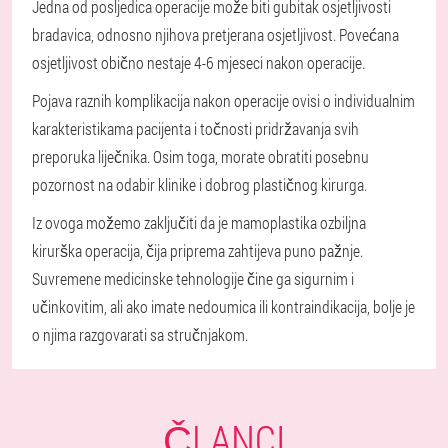
Jedna od posljedica operacije može biti gubitak osjetljivosti
bradavica, odnosno njihova pretjerana osjetljivost. Povećana
osjetljivost obično nestaje 4-6 mjeseci nakon operacije.
Pojava raznih komplikacija nakon operacije ovisi o individualnim
karakteristikama pacijenta i točnosti pridržavanja svih
preporuka liječnika. Osim toga, morate obratiti posebnu
pozornost na odabir klinike i dobrog plastičnog kirurga.
Iz ovoga možemo zaključiti da je mamoplastika ozbiljna
kirurška operacija, čija priprema zahtijeva puno pažnje.
Suvremene medicinske tehnologije čine ga sigurnim i
učinkovitim, ali ako imate nedoumica ili kontraindikacija, bolje je
o njima razgovarati sa stručnjakom.
ČLANCI