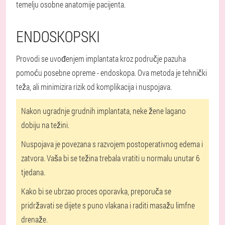
temelju osobne anatomije pacijenta.
ENDOSKOPSKI
Provodi se uvođenjem implantata kroz područje pazuha
pomoću posebne opreme - endoskopa. Ova metoda je tehnički
teža, ali minimizira rizik od komplikacija i nuspojava.
Nakon ugradnje grudnih implantata, neke žene lagano
dobiju na težini.
Nuspojava je povezana s razvojem postoperativnog edema i
zatvora. Vaša bi se težina trebala vratiti u normalu unutar 6
tjedana.
Kako bi se ubrzao proces oporavka, preporuča se
pridržavati se dijete s puno vlakana i raditi masažu limfne
drenaže.