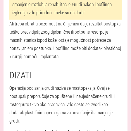
smanjenje razdoblja rehabilitacije. Grudi nakon lipofilinga
izgledaju vrlo prirodno i meke su na dodir.
Ali treba obratiti pozornost na činjenicu da je rezultat postupka
teško predvidjeti; zbog djelomične ili potpune resorpcije
masnih stanica ispod kože, ostaje mogućnost potrebe za
ponavljanjem postupka. Lipofilling može biti dodatak plastičnoj
kirurgiji pomoću implantata.
DIZATI
Operacija podizanja grudi naziva se mastopeksija. Ovaj se
postupak preporučuje za opuštene ili neujednačene grudi ili
rastegnuto tkivo oko bradavica. Vrlo često se izvodi kao
dodatak plastičnim operacijama za povećanje ili smanjenje
grudi.