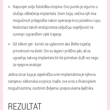
Napunjen solju
fiziološka otopina.
Ovo punilo je sigurno u
slučaju oštećenja implantata. Osim toga, većina njih ima
mogućnost prilagodbe nakon operacije kroz posebnu rupu.
Nedostaci takvih endoproteza uključuju osjetljivost na
curenje i ograničeni vijek trajanja.
Od
silikon
gel - koristi se uglavnom ako želite osjećaj
prirodnosti na dodir. Oni su lagani i prilično jaki, ali za
ugradnju takvog implantata bit će potreban duži rez nego
za njegove analoge.
Jedina stvar koja je zajednička svim implantatima je njihova
namjena i silikonska ovojnica. Inače, sve ovisi o financijskim
mogućnostima, osobnim željama i preporukama liječnika.
REZULTAT