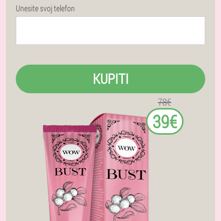
Unesite svoj telefon
KUPITI
78€
39€