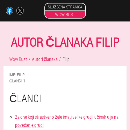
SLUŽBENA STRANICA
WOW BUST
AUTOR ČLANAKA FILIP
Wow Bust
Autori članaka
Filip
IME:
FILIP
ČLANCI:
1
ČLANCI
Za one koji strastveno žele imati velike grudi: učinak ulja na
povećanje grudi