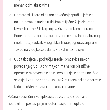
mehaničkim abrazivima.
Hematomi ili seromi nakon povećanja grudi. Riječ je o
nakupinama tekućine u tkivima mliječne žlijezde, zbog
krvne ili limfne žile koja nije zašivena tijekom operacije.
Ponekad sama posuda pukne zbog nepravilno odabranog
implantata, skoka krvnog tlaka ili lošeg zgrušavanja krvi.
Tekućina iz dojke se uklanja kroz drenažnu cijev.
Gubitak osjeta u području areole i bradavice nakon
povećanja grudi. U prvim tjednima nakon plastične
operacije za povećanje grudi ovo stanje je normalno. Ako
se osjetljivost ne obnovi unutar 2 mjeseca nakon operacije,
tada su oštećeni živci peripapilarne zone.
Većina specifičnih komplikacija povezana je s pomakom,
nepravilnim postavljanjem, deformacijom ili rupturom