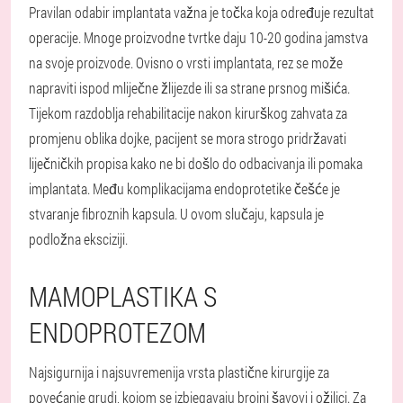
Pravilan odabir implantata važna je točka koja određuje rezultat
operacije. Mnoge proizvodne tvrtke daju 10-20 godina jamstva
na svoje proizvode. Ovisno o vrsti implantata, rez se može
napraviti ispod mliječne žlijezde ili sa strane prsnog mišića.
Tijekom razdoblja rehabilitacije nakon kirurškog zahvata za
promjenu oblika dojke, pacijent se mora strogo pridržavati
liječničkih propisa kako ne bi došlo do odbacivanja ili pomaka
implantata. Među komplikacijama endoprotetike češće je
stvaranje fibroznih kapsula. U ovom slučaju, kapsula je
podložna eksciziji.
MAMOPLASTIKA S
ENDOPROTEZOM
Najsigurnija i najsuvremenija vrsta plastične kirurgije za
povećanje grudi, kojom se izbjegavaju brojni šavovi i ožiljci. Za