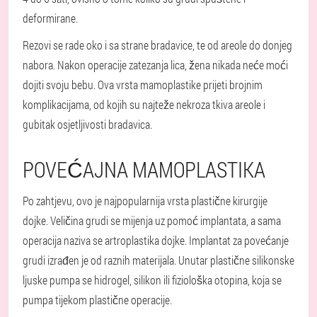
deformirane.
Rezovi se rade oko i sa strane bradavice, te od areole do donjeg
nabora. Nakon operacije zatezanja lica, žena nikada neće moći
dojiti svoju bebu. Ova vrsta mamoplastike prijeti brojnim
komplikacijama, od kojih su najteže nekroza tkiva areole i
gubitak osjetljivosti bradavica.
POVEĆAJNA MAMOPLASTIKA
Po zahtjevu, ovo je najpopularnija vrsta plastične kirurgije
dojke. Veličina grudi se mijenja uz pomoć implantata, a sama
operacija naziva se artroplastika dojke. Implantat za povećanje
grudi izrađen je od raznih materijala. Unutar plastične silikonske
ljuske pumpa se hidrogel, silikon ili fiziološka otopina, koja se
pumpa tijekom plastične operacije.