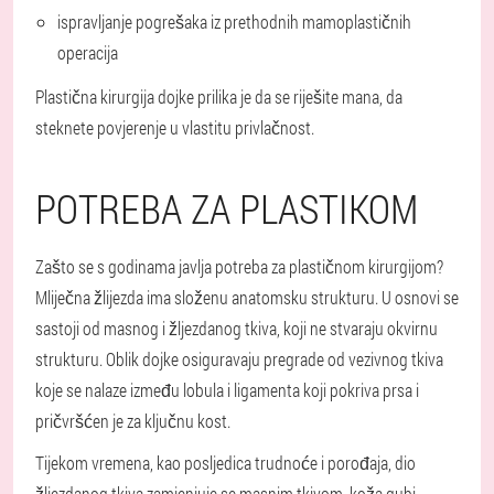
ispravljanje pogrešaka iz prethodnih mamoplastičnih
operacija
Plastična kirurgija dojke prilika je da se riješite mana, da
steknete povjerenje u vlastitu privlačnost.
POTREBA ZA PLASTIKOM
Zašto se s godinama javlja potreba za plastičnom kirurgijom?
Mliječna žlijezda ima složenu anatomsku strukturu. U osnovi se
sastoji od masnog i žljezdanog tkiva, koji ne stvaraju okvirnu
strukturu. Oblik dojke osiguravaju pregrade od vezivnog tkiva
koje se nalaze između lobula i ligamenta koji pokriva prsa i
pričvršćen je za ključnu kost.
Tijekom vremena, kao posljedica trudnoće i porođaja, dio
žljezdanog tkiva zamjenjuje se masnim tkivom, koža gubi