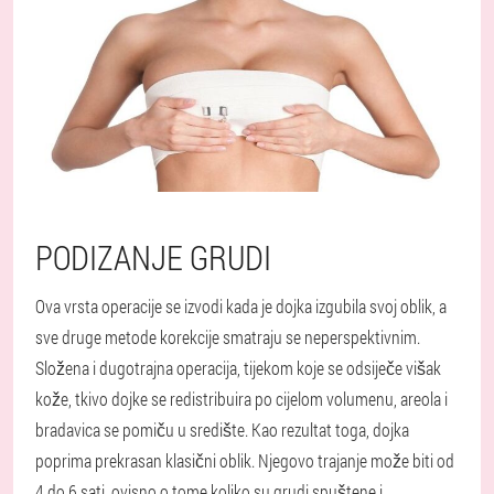
PODIZANJE GRUDI
Ova vrsta operacije se izvodi kada je dojka izgubila svoj oblik, a
sve druge metode korekcije smatraju se neperspektivnim.
Složena i dugotrajna operacija, tijekom koje se odsiječe višak
kože, tkivo dojke se redistribuira po cijelom volumenu, areola i
bradavica se pomiču u središte. Kao rezultat toga, dojka
poprima prekrasan klasični oblik. Njegovo trajanje može biti od
4 do 6 sati, ovisno o tome koliko su grudi spuštene i