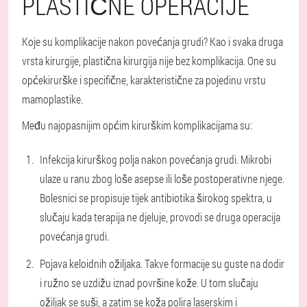
PLASTIČNE OPERACIJE
Koje su komplikacije nakon povećanja grudi? Kao i svaka druga
vrsta kirurgije, plastična kirurgija nije bez komplikacija. One su
općekirurške i specifične, karakteristične za pojedinu vrstu
mamoplastike.
Među najopasnijim općim kirurškim komplikacijama su:
Infekcija kirurškog polja nakon povećanja grudi. Mikrobi
ulaze u ranu zbog loše asepse ili loše postoperativne njege.
Bolesnici se propisuje tijek antibiotika širokog spektra, u
slučaju kada terapija ne djeluje, provodi se druga operacija
povećanja grudi.
Pojava keloidnih ožiljaka. Takve formacije su guste na dodir
i ružno se uzdižu iznad površine kože. U tom slučaju
ožiljak se suši, a zatim se koža polira laserskim i