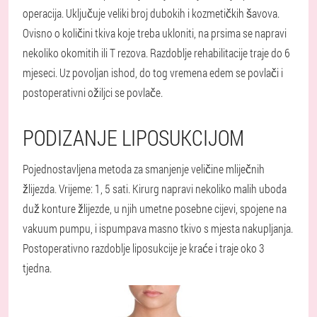
operacija. Uključuje veliki broj dubokih i kozmetičkih šavova.
Ovisno o količini tkiva koje treba ukloniti, na prsima se napravi
nekoliko okomitih ili T rezova. Razdoblje rehabilitacije traje do 6
mjeseci. Uz povoljan ishod, do tog vremena edem se povlači i
postoperativni ožiljci se povlače.
PODIZANJE LIPOSUKCIJOM
Pojednostavljena metoda za smanjenje veličine mliječnih
žlijezda. Vrijeme: 1, 5 sati. Kirurg napravi nekoliko malih uboda
duž konture žlijezde, u njih umetne posebne cijevi, spojene na
vakuum pumpu, i ispumpava masno tkivo s mjesta nakupljanja.
Postoperativno razdoblje liposukcije je kraće i traje oko 3
tjedna.