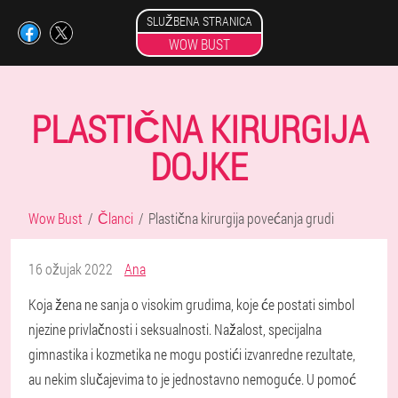
SLUŽBENA STRANICA
WOW BUST
PLASTIČNA KIRURGIJA
DOJKE
Wow Bust
Članci
Plastična kirurgija povećanja grudi
16 ožujak 2022
Ana
Koja žena ne sanja o visokim grudima, koje će postati simbol
njezine privlačnosti i seksualnosti. Nažalost, specijalna
gimnastika i kozmetika ne mogu postići izvanredne rezultate,
au nekim slučajevima to je jednostavno nemoguće. U pomoć