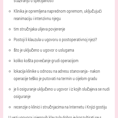
stažiranju u specijalnosti
Klinika je opremljena naprednom opremom, uključujući
reanimaciju i intenzivnu njegu
tim stručnjaka ulijeva povjerenje
Postoji li klauzula u ugovoru o postoperativnoj njezi?
što je uključeno u ugovor o uslugama
koliko košta povećanje grudi operacijom
lokacija klinike u odnosu na adresu stanovanja - nakon
operacije teško je putovati na termin u cijelom gradu
je li osiguranje uključeno u ugovor i iz kojih slučajeva se nudi
osiguranje
recenzije o klinici i stručnjacima na Internetu i Knjizi gostiju
U vezi ugovora i njegovih klauzula dobro je konzultirati se s