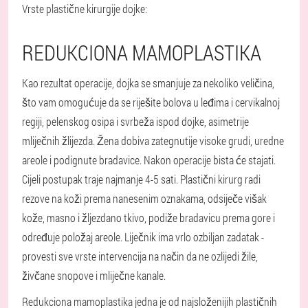
Vrste plastične kirurgije dojke:
REDUKCIONA MAMOPLASTIKA
Kao rezultat operacije, dojka se smanjuje za nekoliko veličina,
što vam omogućuje da se riješite bolova u leđima i cervikalnoj
regiji, pelenskog osipa i svrbeža ispod dojke, asimetrije
mliječnih žlijezda. Žena dobiva zategnutije visoke grudi, uredne
areole i podignute bradavice. Nakon operacije bista će stajati.
Cijeli postupak traje najmanje 4-5 sati. Plastični kirurg radi
rezove na koži prema nanesenim oznakama, odsiječe višak
kože, masno i žljezdano tkivo, podiže bradavicu prema gore i
određuje položaj areole. Liječnik ima vrlo ozbiljan zadatak -
provesti sve vrste intervencija na način da ne ozlijedi žile,
živčane snopove i mliječne kanale.
Redukciona mamoplastika jedna je od najsloženijih plastičnih