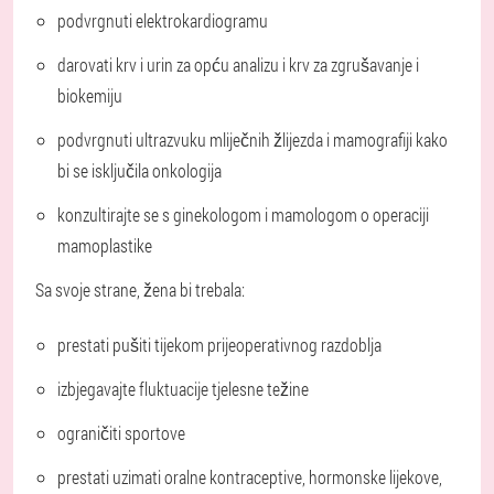
podvrgnuti elektrokardiogramu
darovati krv i urin za opću analizu i krv za zgrušavanje i
biokemiju
podvrgnuti ultrazvuku mliječnih žlijezda i mamografiji kako
bi se isključila onkologija
konzultirajte se s ginekologom i mamologom o operaciji
mamoplastike
Sa svoje strane, žena bi trebala:
prestati pušiti tijekom prijeoperativnog razdoblja
izbjegavajte fluktuacije tjelesne težine
ograničiti sportove
prestati uzimati oralne kontraceptive, hormonske lijekove,