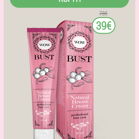
78€
39€