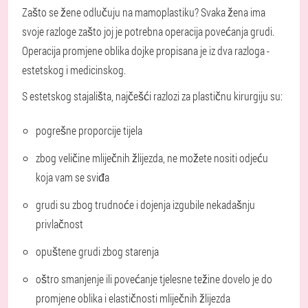
Zašto se žene odlučuju na mamoplastiku? Svaka žena ima
svoje razloge zašto joj je potrebna operacija povećanja grudi.
Operacija promjene oblika dojke propisana je iz dva razloga -
estetskog i medicinskog.
S estetskog stajališta, najčešći razlozi za plastičnu kirurgiju su:
pogrešne proporcije tijela
zbog veličine mliječnih žlijezda, ne možete nositi odjeću
koja vam se sviđa
grudi su zbog trudnoće i dojenja izgubile nekadašnju
privlačnost
opuštene grudi zbog starenja
oštro smanjenje ili povećanje tjelesne težine dovelo je do
promjene oblika i elastičnosti mliječnih žlijezda