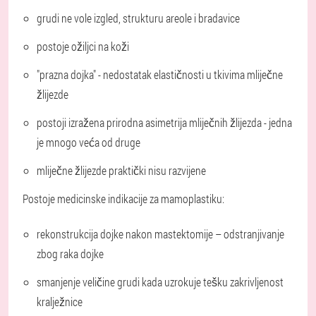
grudi ne vole izgled, strukturu areole i bradavice
postoje ožiljci na koži
"prazna dojka" - nedostatak elastičnosti u tkivima mliječne
žlijezde
postoji izražena prirodna asimetrija mliječnih žlijezda - jedna
je mnogo veća od druge
mliječne žlijezde praktički nisu razvijene
Postoje medicinske indikacije za mamoplastiku:
rekonstrukcija dojke nakon mastektomije – odstranjivanje
zbog raka dojke
smanjenje veličine grudi kada uzrokuje tešku zakrivljenost
kralježnice