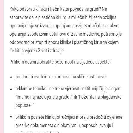
Kako odabrati kliniku i liječnika za povećanje grudi? Ne
zaboravite da je plastična kirurgija mliječnih žlijezda ozbiljna
operacija koja se izvodi u općoj anesteziji. Budući da se takve
operacije izvode izvan ustanova državne medicine, potrebno je
odgovorno pristupiti izboru klinike i plastičnog kirurga kojem
će biti povjeren život i zdravlje.
Prilikom odabira obratite pozornost na sljedeće aspekte:
prednosti ove klinike u odnosu na slične ustanove
reklamne tehnike - ne treba vjerovati instituciji čiji je slogan:
"Imamo najniže cijene u gradu! ", ili "Požurite na blagdanske
popuste! "
prilikom posjete klinici, stručnjaci moraju predočiti ovjerene
preslike dokumenata o diplomiranju, osposobljavanju i