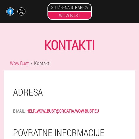
SLUŽBENA STRANICA
WOW BUST
KONTAKTI
Wow Bust
Kontakti
ADRESA
E-MAIL:
HELP_WOW_BUST@CROATIA.WOW-BUST.EU
POVRATNE INFORMACIJE