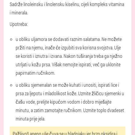
Sadrže linoleinsku i linolensku kiselinu, cijeli kompleks vitamina
i minerala.
Upotreba:
u obliku ulja
mora se dodavati raznim salatama. Ne možete
pržiti na njemu, inače će izgubiti sva korisna svojstva. Ulje
se koristi i iznutra i izvana. Nakon tuširanja treba ga nježno
utrljati u kožu prsa. Višak nemojte ispirati, već ga uklonite
papirnatim ručnikom.
u obliku sjemena
lan se može kuhati i unositi, ispirati lice i
prsa za ljepotu i mladolikost kože. Uzmite žličicu sjemenki u
čašu vode, prelijte kipućom vodom i dobro miješajte
minutu, a zatim zamotajte ručnikom. Uzmite toplo dvadeset
minuta prije jela.
Pažljivo!
Laneno ulje čuva se u hladnjaku jer brzo oksidira i