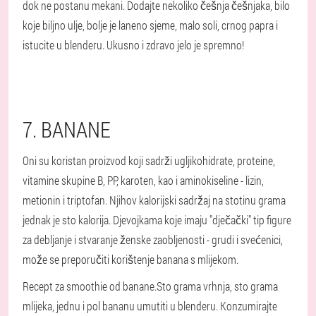
dok ne postanu mekani. Dodajte nekoliko češnja češnjaka, bilo
koje biljno ulje, bolje je laneno sjeme, malo soli, crnog papra i
istucite u blenderu. Ukusno i zdravo jelo je spremno!
7. BANANE
Oni su koristan proizvod koji sadrži ugljikohidrate, proteine,
vitamine skupine B, PP, karoten, kao i aminokiseline - lizin,
metionin i triptofan. Njihov kalorijski sadržaj na stotinu grama
jednak je sto kalorija. Djevojkama koje imaju "dječački" tip figure
za debljanje i stvaranje ženske zaobljenosti - grudi i svećenici,
može se preporučiti korištenje banana s mlijekom.
Recept za smoothie od banane.
Sto grama vrhnja, sto grama
mlijeka, jednu i pol bananu umutiti u blenderu. Konzumirajte