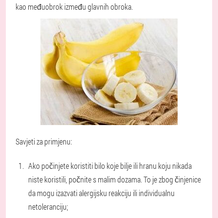
kao međuobrok između glavnih obroka.
Savjeti za primjenu:
Ako počinjete koristiti bilo koje bilje ili hranu koju nikada
niste koristili, počnite s malim dozama. To je zbog činjenice
da mogu izazvati alergijsku reakciju ili individualnu
netoleranciju;