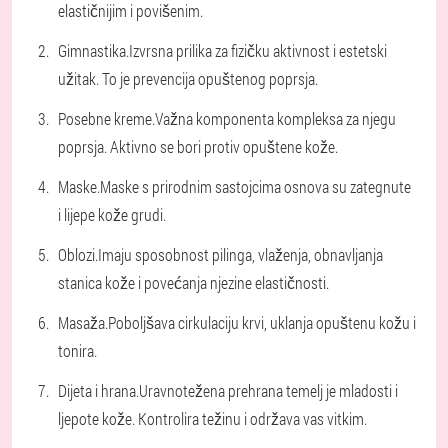
elastičnijim i povišenim.
Gimnastika.
Izvrsna prilika za fizičku aktivnost i estetski
užitak. To je prevencija opuštenog poprsja.
Posebne kreme.
Važna komponenta kompleksa za njegu
poprsja. Aktivno se bori protiv opuštene kože.
Maske.
Maske s prirodnim sastojcima osnova su zategnute
i lijepe kože grudi.
Oblozi.
Imaju sposobnost pilinga, vlaženja, obnavljanja
stanica kože i povećanja njezine elastičnosti.
Masaža.
Poboljšava cirkulaciju krvi, uklanja opuštenu kožu i
tonira.
Dijeta i hrana.
Uravnotežena prehrana temelj je mladosti i
ljepote kože. Kontrolira težinu i održava vas vitkim.