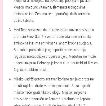
svojstva, ali ne utječu na povećanje poprsja. U pivskom
kvascu ima puno vitamina, elemenata u tragovima,
aminokiselina. Ženama se preporučuje da ih koriste u
obliku tableta.
Med.
To je prekrasan dar prirode. Neizostavan proizvod u
prehrani žene. Sadrži sve potrebne vitamine, minerale,
aminokiseline. Ima antivirusna i antimikrobna svojstva.
Sposoban pomladiti tijelo, usporiti proces starenja,
regulirati metaboličke procese u tijelu. Međutim, ne može
utjecati na prsa. Dobro ga je koristiti unutra uz biljni ili zeleni
čaj, kao i u obliku maski.
Mlijeko.
Sadrži gotovo sve tvari korisne za tijelo: proteine,
masti, ugljikohidrate, vitamine, minerale. Za rast grudi
mlijeko neće igrati nikakvu ulogu. Mlijeko i mliječne
proizvode preporuča se ženama u prehrani za ljepotu i
zdravlje kože, kose i čvrstoće kostiju. Mlijeko 2, 5%