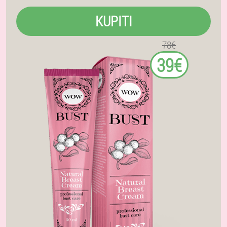
KUPITI
78€
39€