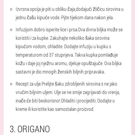
Izvrsna opcija je piti u obliku čaja,
dodajući žličicu sirovina u
jednu čašu kipuće vode. Pijte tijekom dana nakon jela.
Infuzijom dobro isperite lice i prsa.
Ova divna biljka može se
koristiti i za kupke. Zakuhajte nekoliko šaka sirovina
kipućom vodom, ohladite. Dodajte infuziju u kupku s
temperaturom od 37 stupnjeva. Takva kupka pomlađuje
kožu i daje joj nježnu aromu, djeluje opuštajuće. Ova biljka
sastavni je dio mnogih ženskih biljnih pripravaka.
Recept za ulje.
Prelijte šaku zdrobljenih sirovina s ne jako
vrućim biljnim uljem. Ulje se ne smije zagrijavati do vrenja,
inače će biti beskorisno! Ohladiti i procijediti. Dodajte u
kreme ili koristite kao samostalan proizvod.
3. ORIGANO