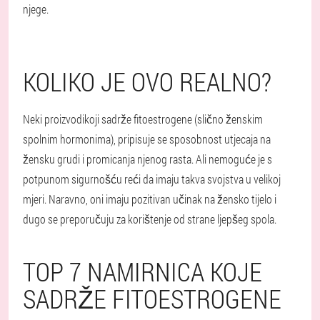
njege.
KOLIKO JE OVO REALNO?
Neki proizvodi
koji sadrže fitoestrogene (slično ženskim
spolnim hormonima)
, pripisuje se sposobnost utjecaja na
žensku grudi i promicanja njenog rasta. Ali nemoguće je s
potpunom sigurnošću reći da imaju takva svojstva u velikoj
mjeri. Naravno, oni imaju pozitivan učinak na žensko tijelo i
dugo se preporučuju za korištenje od strane ljepšeg spola.
TOP 7 NAMIRNICA KOJE
SADRŽE FITOESTROGENE