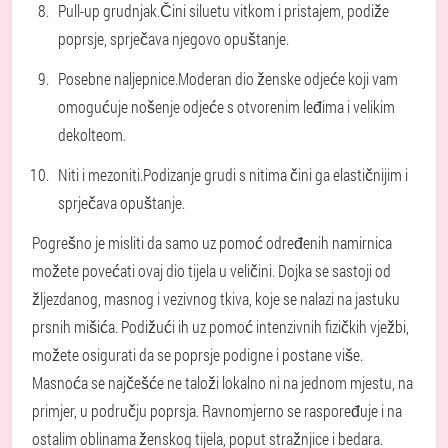
Pull-up grudnjak.
Čini siluetu vitkom i pristajem, podiže
poprsje, sprječava njegovo opuštanje.
Posebne naljepnice.
Moderan dio ženske odjeće koji vam
omogućuje nošenje odjeće s otvorenim leđima i velikim
dekolteom.
Niti i mezoniti.
Podizanje grudi s nitima čini ga elastičnijim i
sprječava opuštanje.
Pogrešno je misliti da samo uz pomoć određenih namirnica
možete povećati ovaj dio tijela u veličini. Dojka se sastoji od
žljezdanog, masnog i vezivnog tkiva, koje se nalazi na jastuku
prsnih mišića. Podižući ih uz pomoć intenzivnih fizičkih vježbi,
možete osigurati da se poprsje podigne i postane više.
Masnoća se najčešće ne taloži lokalno ni na jednom mjestu, na
primjer, u području poprsja. Ravnomjerno se raspoređuje i na
ostalim oblinama ženskog tijela, poput stražnjice i bedara.