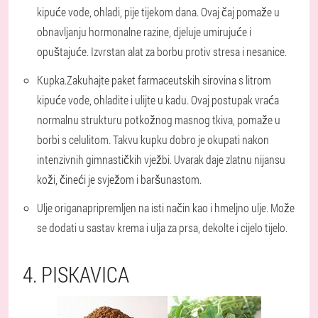
kipuće vode, ohladi, pije tijekom dana. Ovaj čaj pomaže u
obnavljanju hormonalne razine, djeluje umirujuće i
opuštajuće. Izvrstan alat za borbu protiv stresa i nesanice.
Kupka.
Zakuhajte paket farmaceutskih sirovina s litrom
kipuće vode, ohladite i ulijte u kadu. Ovaj postupak vraća
normalnu strukturu potkožnog masnog tkiva, pomaže u
borbi s celulitom. Takvu kupku dobro je okupati nakon
intenzivnih gimnastičkih vježbi. Uvarak daje zlatnu nijansu
koži, čineći je svježom i baršunastom.
Ulje origana
pripremljen na isti način kao i hmeljno ulje. Može
se dodati u sastav krema i ulja za prsa, dekolte i cijelo tijelo.
4. PISKAVICA