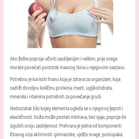
Ako želite poprsje učiniti zaobljenijim i velikim, prije svega
morate povećati postotak masnog tkiva u njegovom sastavu.
Potrebno je koristiti hranu koja je zdrava za organizam, koja
sadrži dovoljnu količinu proteina, masti, ugljikohidrata,
minerala i vitamina potrebnih za povećanje grudi.
Nedostatak bilo kojeg elementa ogleda se u njegovoj ljepoti i
elastičnosti. Koža može postati mlohava, bez sjaja, poprsje će
izgubiti svoju zaobljenost. Prehrana je jedna od komponenti
čitavog niza aktivnosti: gimnastike, vježbi snage, postupaka