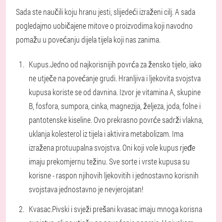
Sada ste naučili koju hranu jesti, slijedeći izraženi cilj. A sada
pogledajmo uobičajene mitove o proizvodima koji navodno
pomažu u povećanju dijela tijela koji nas zanima.
Kupus.
Jedno od najkorisnijih povrća za žensko tijelo, iako
ne utječe na povećanje grudi. Hranljiva i ljekovita svojstva
kupusa koriste se od davnina. Izvor je vitamina A, skupine
B, fosfora, sumpora, cinka, magnezija, željeza, joda, folne i
pantotenske kiseline. Ovo prekrasno povrće sadrži vlakna,
uklanja kolesterol iz tijela i aktivira metabolizam. Ima
izražena protuupalna svojstva. Oni koji vole kupus rjeđe
imaju prekomjernu težinu. Sve sorte i vrste kupusa su
korisne - raspon njihovih ljekovitih i jednostavno korisnih
svojstava jednostavno je nevjerojatan!
Kvasac.
Pivski i svježi prešani kvasac imaju mnoga korisna