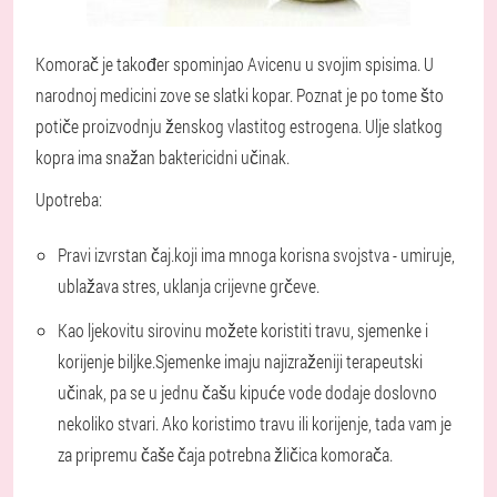
Komorač je također spominjao Avicenu u svojim spisima. U
narodnoj medicini zove se slatki kopar. Poznat je po tome što
potiče proizvodnju ženskog vlastitog estrogena. Ulje slatkog
kopra ima snažan baktericidni učinak.
Upotreba:
Pravi izvrstan čaj.
koji ima mnoga korisna svojstva - umiruje,
ublažava stres, uklanja crijevne grčeve.
Kao ljekovitu sirovinu možete koristiti travu, sjemenke i
korijenje biljke.
Sjemenke imaju najizraženiji terapeutski
učinak, pa se u jednu čašu kipuće vode dodaje doslovno
nekoliko stvari. Ako koristimo travu ili korijenje, tada vam je
za pripremu čaše čaja potrebna žličica komorača.