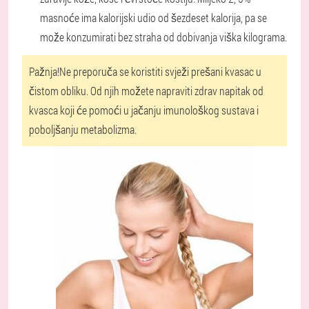
masnoće ima kalorijski udio od šezdeset kalorija, pa se
može konzumirati bez straha od dobivanja viška kilograma.
Pažnja!
Ne preporuča se koristiti svježi prešani kvasac u
čistom obliku. Od njih možete napraviti zdrav napitak od
kvasca koji će pomoći u jačanju imunološkog sustava i
poboljšanju metabolizma.