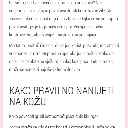
Pa zašto je jod za povećanje grudi tako učinkovit? Neki
sugeriraju da značajno povećava dotok krvi u krvne žile, što
zauzvrat utječe na rast mliječnih žlijezda. Dojka će se postupno
povećavati, jer je taj proces vrlo spor. Verzija je, naravno,
kontroverzna, ali još uvijek ima pravo na postojanje.
Međutim, unatoč činjenici da se jod koristi posvuda, morate biti
vrlo oprezni s njim. Nepravilna uporaba joda može uzrokovati
opekline, osobito na nježnoj i tankoj koži prsa. Jodna mreža
može se nanositi najviše jednom dnevno.
KAKO PRAVILNO NANIJETI
NA KOŽU
Kako povećati grudi bez pomoći plastičnih kirurga?
Jodna mreža se vrlo često koristi u kozmetologiji. Jača nokte,