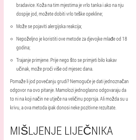
bradavice. Koža na tim mjestima je vrlo tanka i ako na nju
dospije jod, možete dobiti vrlo teške opekline;
Može se pojaviti alergijska reakcija;
Nepoželjno je koristiti ove metode za djevojke mlađe od 18
godina;
Trajanje primjene. Prije nego što se primjeti bilo kakav
učinak, može proći više od mjesec dana.
Pomaže li jod povećanju grudi? Nemoguće je dati jednoznačan
odgovor na ovo pitanje. Mamolozi jednoglasno odgovaraju da
to ni na koji način ne utječe na veličinu poprsja. Ali možda su u
krivu, a ova metoda ipak donosi neke pozitivne rezultate.
MIŠLJENJE LIJEČNIKA