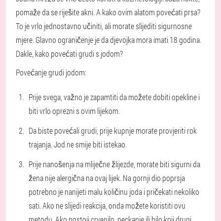
pomaže da se riješite akni. A kako ovim alatom povećati prsa?
To je vrlo jednostavno učiniti, ali morate slijediti sigurnosne
mjere. Glavno ograničenje je da djevojka mora imati 18 godina.
Dakle, kako povećati grudi s jodom?
Povećanje grudi jodom:
Prije svega, važno je zapamtiti da možete dobiti opekline i
biti vrlo oprezni s ovim lijekom.
Da biste povećali grudi, prije kupnje morate provjeriti rok
trajanja. Jod ne smije biti istekao.
Prije nanošenja na mliječne žlijezde, morate biti sigurni da
žena nije alergična na ovaj lijek. Na gornji dio poprsja
potrebno je nanijeti malu količinu joda i pričekati nekoliko
sati. Ako ne slijedi reakcija, onda možete koristiti ovu
metodu. Ako postoji crvenilo, peckanje ili bilo koji drugi