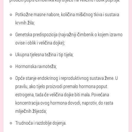
Potkožne masne nabore, količina mišićnog tkiva i sustava
krvnih žila;
Genetska predispozicija (najvažniji čimbenik o kojem izravno
ovise i oblik i veličina dojke);
Ukupna tjelesna težina i tip tijela;
Hormonska ravnoteža;
Opće stanje endokrinog i reproduktivnog sustava žene. U
pravilu, ako tijelo proizvodi premalo hormona poput
estrogena, tada će veličina dojke biti mala. Povećana
koncentracija ovog hormona dovodi, naprotiv, do rasta
mliječnih žlijezda;
Trudnoća i razdoblje dojenja.