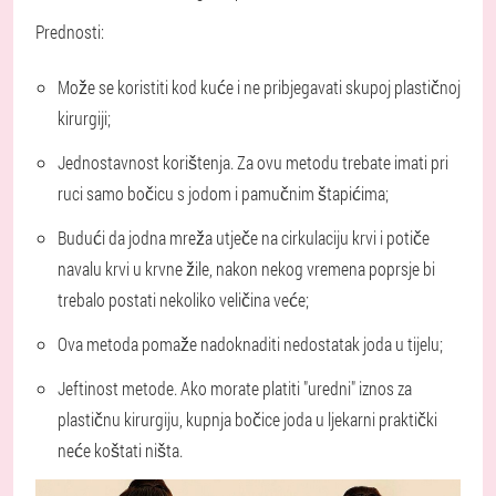
Prednosti:
Može se koristiti kod kuće i ne pribjegavati skupoj plastičnoj
kirurgiji;
Jednostavnost korištenja. Za ovu metodu trebate imati pri
ruci samo bočicu s jodom i pamučnim štapićima;
Budući da jodna mreža utječe na cirkulaciju krvi i potiče
navalu krvi u krvne žile, nakon nekog vremena poprsje bi
trebalo postati nekoliko veličina veće;
Ova metoda pomaže nadoknaditi nedostatak joda u tijelu;
Jeftinost metode. Ako morate platiti "uredni" iznos za
plastičnu kirurgiju, kupnja bočice joda u ljekarni praktički
neće koštati ništa.