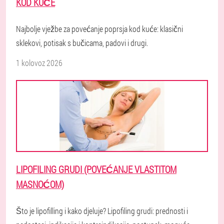
KOD KUĆE
Najbolje vježbe za povećanje poprsja kod kuće: klasični
sklekovi, potisak s bučicama, padovi i drugi.
1 kolovoz 2026
LIPOFILING GRUDI (POVEĆANJE VLASTITOM
MASNOĆOM)
Što je lipofilling i kako djeluje? Lipofiling grudi: prednosti i