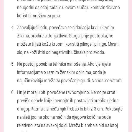
neugodni osjećaj, tada je u ovom slučaju kontraindicirano
koristiti mrežicu za prsa.
Zahvaljujući jodu, povećava se cirkulacija krvi u krvnim
žilama, prodire u donja tkiva. Stoga, prije postupka, ne
možete trljati kožu krpom, koristiti pilinge i pilinge. Masni
sloj na koži štiti od negativnih učinaka proizvoda.
Ne postoji posebna tehnika nanošenja. Ako vjerujete
informacijama o raznim ženskim oblicima, onda je
najučinkovitija mreža za povećanje grudi. Nanosi se vatom.
Linije moraju biti povučene ravnomjerno. Nemojte crtati
previše debele linije i nemojte ih postavljati preblizu jedna
drugoj. Razmak između njih trebao bi biti 2-3 cm. Pokušajte
nanijeti jod na oko na način da njegova količina bude
relativno ista na svakoj dojci. Mreža bi trebala biti na istoj