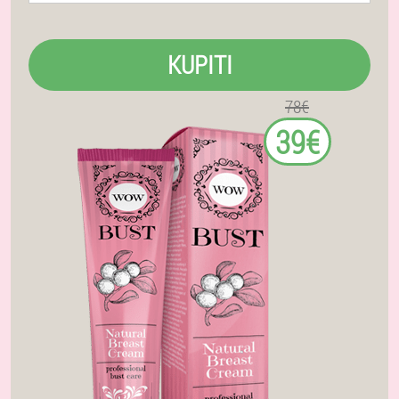
KUPITI
78€
39€