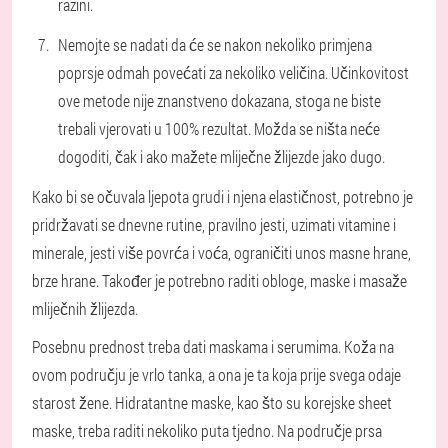
razini.
Nemojte se nadati da će se nakon nekoliko primjena
poprsje odmah povećati za nekoliko veličina. Učinkovitost
ove metode nije znanstveno dokazana, stoga ne biste
trebali vjerovati u 100% rezultat. Možda se ništa neće
dogoditi, čak i ako mažete mliječne žlijezde jako dugo.
Kako bi se očuvala ljepota grudi i njena elastičnost, potrebno je
pridržavati se dnevne rutine, pravilno jesti, uzimati vitamine i
minerale, jesti više povrća i voća, ograničiti unos masne hrane,
brze hrane. Također je potrebno raditi obloge, maske i masaže
mliječnih žlijezda.
Posebnu prednost treba dati maskama i serumima. Koža na
ovom području je vrlo tanka, a ona je ta koja prije svega odaje
starost žene. Hidratantne maske, kao što su korejske sheet
maske, treba raditi nekoliko puta tjedno. Na područje prsa