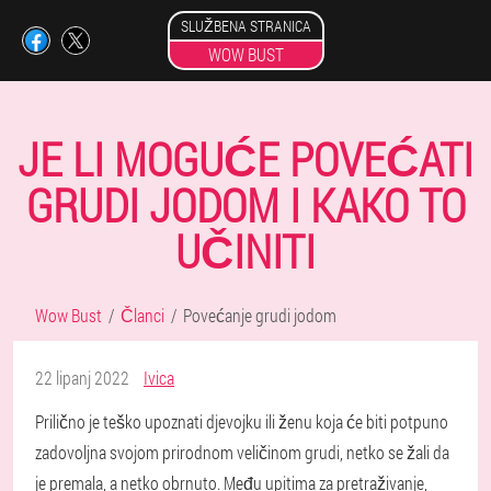
SLUŽBENA STRANICA
WOW BUST
JE LI MOGUĆE POVEĆATI
GRUDI JODOM I KAKO TO
UČINITI
Wow Bust
Članci
Povećanje grudi jodom
22 lipanj 2022
Ivica
Prilično je teško upoznati djevojku ili ženu koja će biti potpuno
zadovoljna svojom prirodnom veličinom grudi, netko se žali da
je premala, a netko obrnuto. Među upitima za pretraživanje,