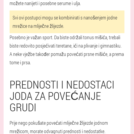
možete nanijeti i posebne serume i ulja.
Svi ovi postupci mogu se kombinirati s nanošenjem jodne
mrežice na mliječne žlijezde.
Posebno je važan sport. Da biste održali tonus mišića, trebali
biste redovito posjećivati teretane, ići na plivanje i gimnastiku.
A neke vježbe također pomažu povećati prsne mišiće, a prema
tome i prsa.
PREDNOSTI I NEDOSTACI
JODA ZA POVEĆANJE
GRUDI
Prije nego pokušate povećati mliječne žlijezde jodnom
mrežicom, morate odvagnuti prednosti i nedostatke.