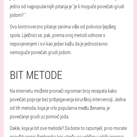
jedno od najpopularnijih pitanja je "je li moguće povećati grudi
jodom? ".
Ovo kontroverzno pitanje zanima više od polovice ljepšeg
spola. Liječnici se, pak, prema ovoj metodi odnose s
nepovjerenjem i svi kao jedan kažu da je jednostavno
nemoguće povećati grudi jodom.
BIT METODE
Na internetu možete pronaći ogroman broj recepata kako
povećati poprsje bez pribjegavanja kirurškoj intervenciji. Jedna
od tih metoda, koja je vrlo popularna među ženama, je
povećanje grudi uz pomoć joda.
Dakle, koja je bit ove metode? Da biste to razumjeli, prvo morate
proučiti popis čimbenika koji utječu na veličinu i oblik poprsja: