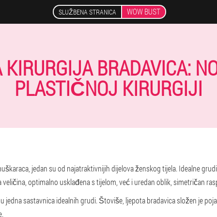
WOW BUST
SLUŽBENA STRANICA
 KIRURGIJA BRADAVICA: NO
PLASTIČNOJ KIRURGIJI
karaca, jedan su od najatraktivnijih dijelova ženskog tijela. Idealne gru
veličina, optimalno usklađena s tijelom, već i uredan oblik, simetričan ra
su jedna sastavnica idealnih grudi. Štoviše, ljepota bradavica složen je poja
e.