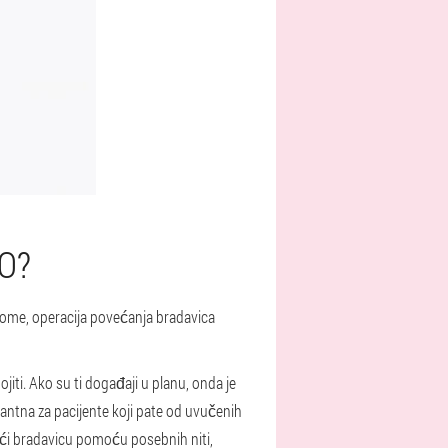
O?
č tome, operacija povećanja bradavica
ojiti. Ako su ti događaji u planu, onda je
vantna za pacijente koji pate od uvučenih
vući bradavicu pomoću posebnih niti,