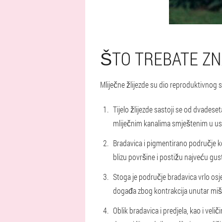
ŠTO TREBATE ZN
Mliječne žlijezde su dio reproduktivnog 
Tijelo žlijezde sastoji se od dvades
mliječnim kanalima smještenim u usko
Bradavica i pigmentirano područje ko
blizu površine i postižu najveću gus
Stoga je područje bradavica vrlo osj
događa zbog kontrakcija unutar miš
Oblik bradavica i predjela, kao i vel