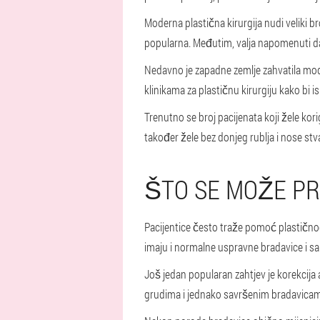
Moderna plastična kirurgija nudi veliki br
popularna. Međutim, valja napomenuti da 
Nedavno je zapadne zemlje zahvatila moda
klinikama za plastičnu kirurgiju kako bi i
Trenutno se broj pacijenata koji žele kor
također žele bez donjeg rublja i nose stvar
ŠTO SE MOŽE PR
Pacijentice često traže pomoć plastičnog
imaju i normalne uspravne bradavice i sa
Još jedan popularan zahtjev je korekcija 
grudima i jednako savršenim bradavicama 