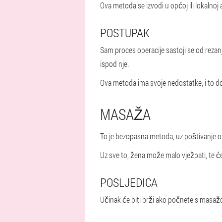
Ova metoda se izvodi u općoj ili lokalnoj a
POSTUPAK
Sam proces operacije sastoji se od rezanja 
ispod nje.
Ova metoda ima svoje nedostatke, i to dos
MASAŽA
To je bezopasna metoda, uz poštivanje 
Uz sve to, žena može malo vježbati, te ć
POSLJEDICA
Učinak će biti brži ako počnete s masaž