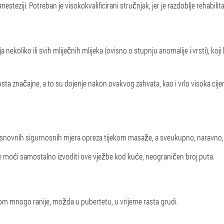
nesteziji. Potreban je visokokvalificirani stručnjak, jer je razdoblje rehabili
nekoliko ili svih mliječnih mlijeka (ovisno o stupnju anomalije i vrsti), koji
ta značajne, a to su dojenje nakon ovakvog zahvata, kao i vrlo visoka cije
osnovnih sigurnosnih mjera opreza tijekom masaže, a sveukupno, naravno,
e moći samostalno izvoditi ove vježbe kod kuće, neograničen broj puta.
om mnogo ranije, možda u pubertetu, u vrijeme rasta grudi.