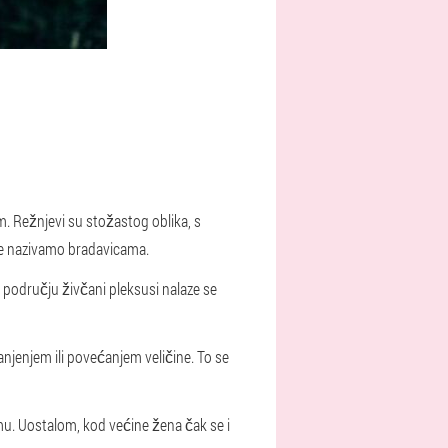
m. Režnjevi su stožastog oblika, s
oje nazivamo bradavicama.
m području živčani pleksusi nalaze se
anjenjem ili povećanjem veličine. To se
ormu. Uostalom, kod većine žena čak se i