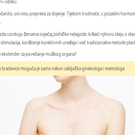
i i obliku.
pćenito, oni nisu prepreka za dojenje. Tijekom trudnoće, u pozadini hormo
.
ezda uzrokuju ženama osjećaj psihičke nelagode, kršeći njihovu ideju o idea
timulacija, korištenje korektivnih uređaja i već tradicionalne metode plasti
titi ekstender za povećanje muškog organa?
iju bradavice moguća je samo nakon zaključka ginekologa i mamologa.