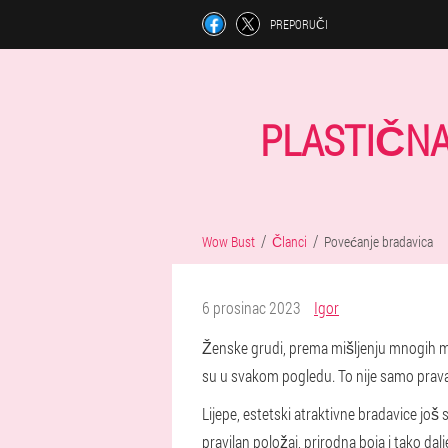
PREPORUČI
PLASTIČNA
Wow Bust
Članci
Povećanje bradavica
6 prosinac 2023
Igor
Ženske grudi, prema mišljenju mnogih muš
su u svakom pogledu. To nije samo prava 
Lijepe, estetski atraktivne bradavice još 
pravilan položaj, prirodna boja i tako dalj