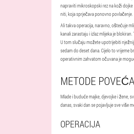
napraviti mikroskopski rez na koži dojke
niti, koja sprječava ponovno povlačenje.
Ali takva operacija, naravno, oštećuje mli
kanali zarastaju i izlaz mlijeka je blokiran
U tom slučaju možete upotrijebiti nježnij
sedam do deset dana. Cijelo to vrijeme b
operativnim zahvatom očuvana je mogućn
METODE POVEĆA
Mlade i buduće majke, djevojke i žene, sve
danas, svaki dan se pojavljuje sve više me
OPERACIJA