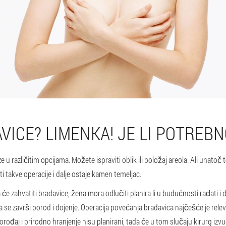
VICE? LIMENKA! JE LI POTREBN
 u različitim opcijama. Možete ispraviti oblik ili položaj areola. Ali unato
ti takve operacije i dalje ostaje kamen temeljac.
 će zahvatiti bradavice, žena mora odlučiti planira li u budućnosti rađati i d
a se završi porod i dojenje. Operacija povećanja bradavica najčešće je rele
porođaj i prirodno hranjenje nisu planirani, tada će u tom slučaju kirurg iz