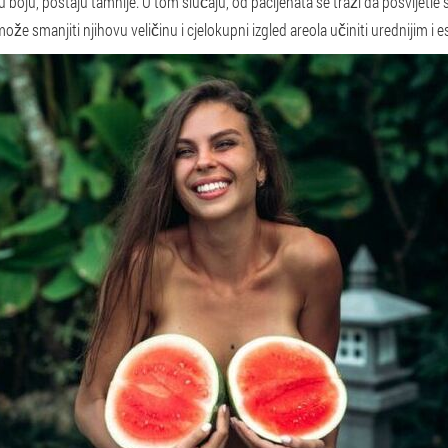
boju, postaju tamnije. U tom slučaju, od pacijenata se traži da posvijetle 
ože smanjiti njihovu veličinu i cjelokupni izgled areola učiniti urednijim i e