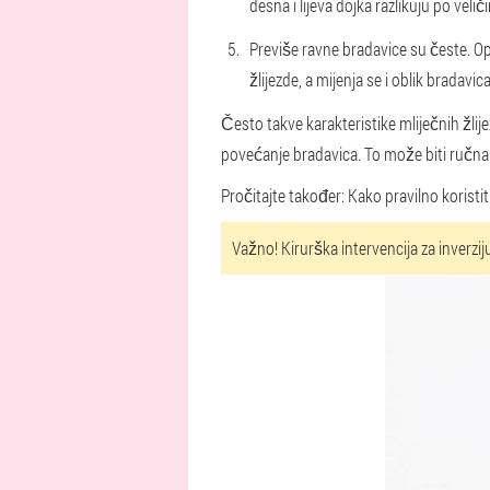
desna i lijeva dojka razlikuju po veličin
Previše ravne bradavice su česte. O
žlijezde, a mijenja se i oblik bradavica
Često takve karakteristike mliječnih žlij
povećanje bradavica. To može biti ručna s
Pročitajte također: Kako pravilno koris
Važno! Kirurška intervencija za inverz