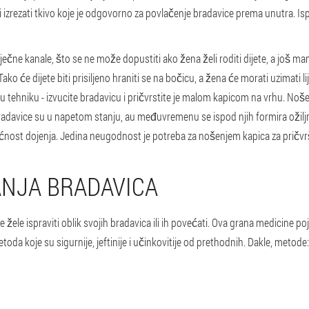
 i izrezati tkivo koje je odgovorno za povlačenje bradavice prema unutra. I
ječne kanale, što se ne može dopustiti ako žena želi roditi dijete, a još man
. Tako će dijete biti prisiljeno hraniti se na bočicu, a žena će morati uzimati l
u tehniku - izvucite bradavicu i pričvrstite je malom kapicom na vrhu. Noše
radavice su u napetom stanju, au međuvremenu se ispod njih formira ožiljno
ost dojenja. Jedina neugodnost je potreba za nošenjem kapica za pričvrš
NJA BRADAVICA
 žele ispraviti oblik svojih bradavica ili ih povećati. Ova grana medicine poj
toda koje su sigurnije, jeftinije i učinkovitije od prethodnih. Dakle, metode: