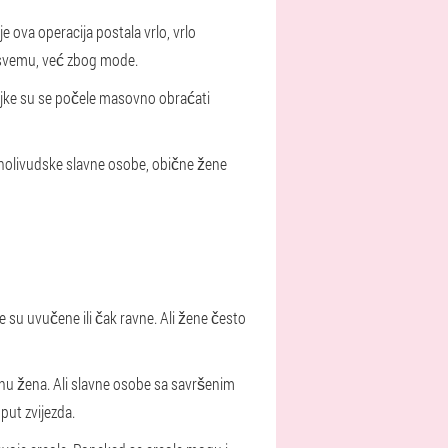
je ova operacija postala vrlo, vrlo
u svemu, već zbog mode.
vojke su se počele masovno obraćati
li holivudske slavne osobe, obične žene
 su uvučene ili čak ravne. Ali žene često
ćinu žena. Ali slavne osobe sa savršenim
put zvijezda.