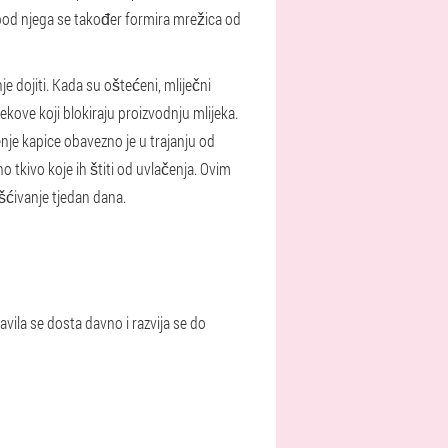
spod njega se također formira mrežica od
je dojiti. Kada su oštećeni, mliječni
ijekove koji blokiraju proizvodnju mlijeka.
nje kapice obavezno je u trajanju od
 tkivo koje ih štiti od uvlačenja. Ovim
ćivanje tjedan dana.
avila se dosta davno i razvija se do