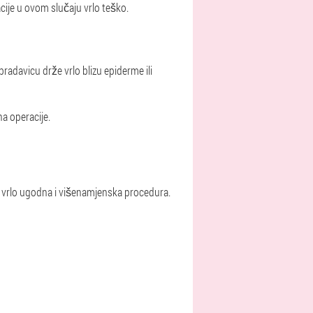
tacije u ovom slučaju vrlo teško.
 bradavicu drže vrlo blizu epiderme ili
na operacije.
 vrlo ugodna i višenamjenska procedura.