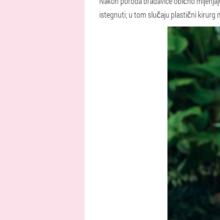
Nakon poroda bradavice obično mijenjaju 
istegnuti; u tom slučaju plastični kirurg m