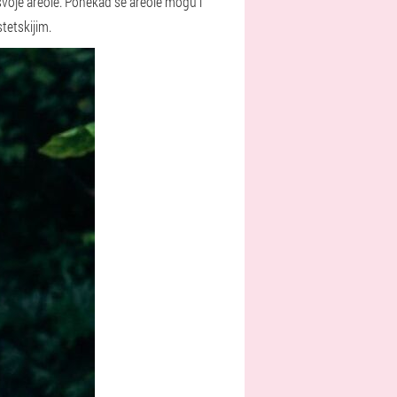
svoje areole. Ponekad se areole mogu i
stetskijim.