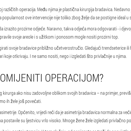
oj različitih operacija. Među njima je plastična kirurgija bradavica. Nedavno 
popularnost ove intervencije nije toliko zbog želje da se postigne ideal 
 izrazito prozirne odjeće. Naravno, takva odjeća mora odgovarati - i dje
spravile svoje areole i s užitkom i ponosom mogle nositi prozirni top.
igirati svoje bradavice približno učetverostručio. Gledajući trendseterice i
i koje otkrivaju. I ne samo nositi, nego i izgledati što privlačnije u njima.
OMIJENITI OPERACIJOM?
 kirurga ako nisu zadovoljne oblikom svojih bradavica – na primjer, previše
mo ih žele još povećati.
asimetrije. Općenito, vrijedi reći da je asimetrija bradavica normalna za ve
postavile su ljestvicu vrlo visoko. Mnoge žene žele izgledati privlačno po