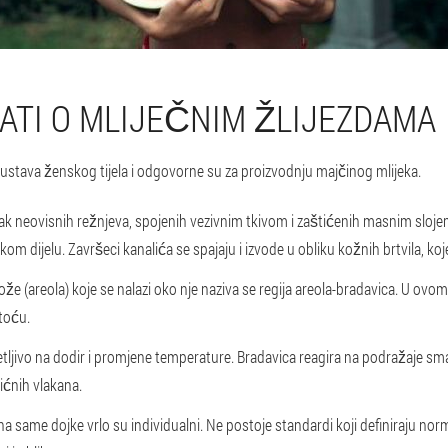
ATI O MLIJEČNIM ŽLIJEZDAMA
sustava ženskog tijela i odgovorne su za proizvodnju majčinog mlijeka.
etak neovisnih režnjeva, spojenih vezivnim tkivom i zaštićenih masnim sloje
m dijelu. Završeci kanalića se spajaju i izvode u obliku kožnih brtvila, k
že (areola) koje se nalazi oko nje naziva se regija areola-bradavica. U ovo
toću.
etljivo na dodir i promjene temperature. Bradavica reagira na podražaje sm
ićnih vlakana.
ičina same dojke vrlo su individualni. Ne postoje standardi koji definiraju n