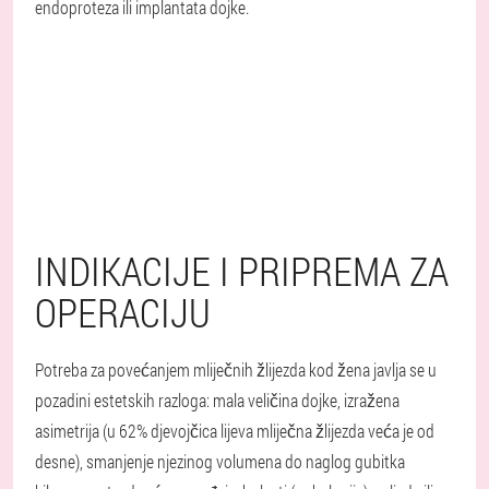
endoproteza ili implantata dojke.
INDIKACIJE I PRIPREMA ZA
OPERACIJU
Potreba za povećanjem mliječnih žlijezda kod žena javlja se u
pozadini estetskih razloga: mala veličina dojke, izražena
asimetrija (u 62% djevojčica lijeva mliječna žlijezda veća je od
desne), smanjenje njezinog volumena do naglog gubitka