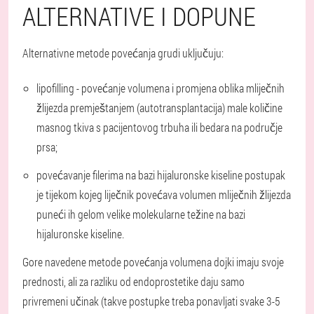
ALTERNATIVE I DOPUNE
Alternativne metode povećanja grudi uključuju:
lipofilling - povećanje volumena i promjena oblika mliječnih
žlijezda premještanjem (autotransplantacija) male količine
masnog tkiva s pacijentovog trbuha ili bedara na područje
prsa;
povećavanje filerima na bazi hijaluronske kiseline postupak
je tijekom kojeg liječnik povećava volumen mliječnih žlijezda
puneći ih gelom velike molekularne težine na bazi
hijaluronske kiseline.
Gore navedene metode povećanja volumena dojki imaju svoje
prednosti, ali za razliku od endoprostetike daju samo
privremeni učinak (takve postupke treba ponavljati svake 3-5