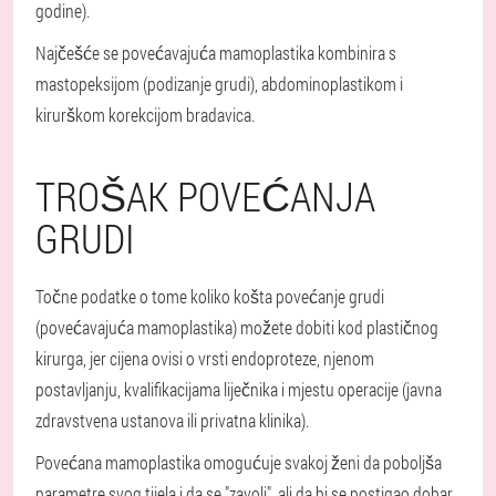
godine).
Najčešće se povećavajuća mamoplastika kombinira s
mastopeksijom (podizanje grudi), abdominoplastikom i
kirurškom korekcijom bradavica.
TROŠAK POVEĆANJA
GRUDI
Točne podatke o tome koliko košta povećanje grudi
(povećavajuća mamoplastika) možete dobiti kod plastičnog
kirurga, jer cijena ovisi o vrsti endoproteze, njenom
postavljanju, kvalifikacijama liječnika i mjestu operacije (javna
zdravstvena ustanova ili privatna klinika).
Povećana mamoplastika omogućuje svakoj ženi da poboljša
parametre svog tijela i da se "zavoli", ali da bi se postigao dobar