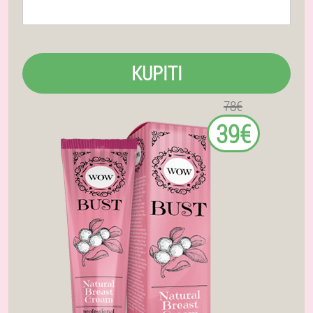
KUPITI
78€
39€