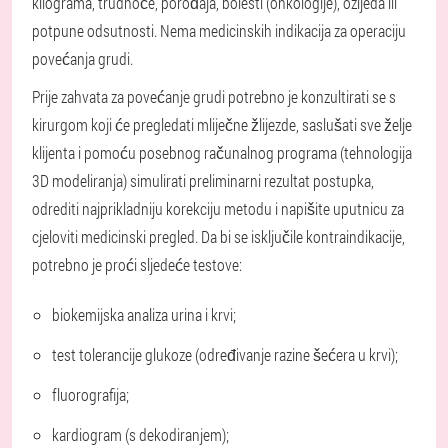
kilograma, trudnoće, porođaja, bolesti (onkologije), ozljeda ili
potpune odsutnosti. Nema medicinskih indikacija za operaciju
povećanja grudi.
Prije zahvata za povećanje grudi potrebno je konzultirati se s
kirurgom koji će pregledati mliječne žlijezde, saslušati sve želje
klijenta i pomoću posebnog računalnog programa (tehnologija
3D modeliranja) simulirati preliminarni rezultat postupka,
odrediti najprikladniju korekciju metodu i napišite uputnicu za
cjeloviti medicinski pregled. Da bi se isključile kontraindikacije,
potrebno je proći sljedeće testove:
biokemijska analiza urina i krvi;
test tolerancije glukoze (određivanje razine šećera u krvi);
fluorografija;
kardiogram (s dekodiranjem);