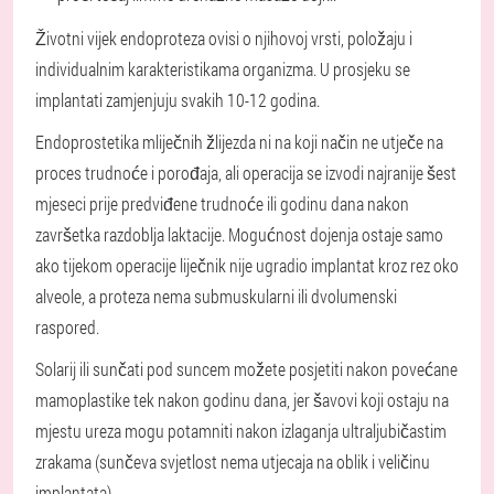
Životni vijek endoproteza ovisi o njihovoj vrsti, položaju i
individualnim karakteristikama organizma. U prosjeku se
implantati zamjenjuju svakih 10-12 godina.
Endoprostetika mliječnih žlijezda ni na koji način ne utječe na
proces trudnoće i porođaja, ali operacija se izvodi najranije šest
mjeseci prije predviđene trudnoće ili godinu dana nakon
završetka razdoblja laktacije. Mogućnost dojenja ostaje samo
ako tijekom operacije liječnik nije ugradio implantat kroz rez oko
alveole, a proteza nema submuskularni ili dvolumenski
raspored.
Solarij ili sunčati pod suncem možete posjetiti nakon povećane
mamoplastike tek nakon godinu dana, jer šavovi koji ostaju na
mjestu ureza mogu potamniti nakon izlaganja ultraljubičastim
zrakama (sunčeva svjetlost nema utjecaja na oblik i veličinu
implantata).