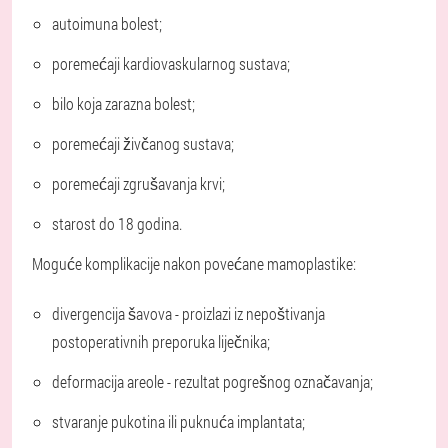
autoimuna bolest;
poremećaji kardiovaskularnog sustava;
bilo koja zarazna bolest;
poremećaji živčanog sustava;
poremećaji zgrušavanja krvi;
starost do 18 godina.
Moguće komplikacije nakon povećane mamoplastike:
divergencija šavova - proizlazi iz nepoštivanja
postoperativnih preporuka liječnika;
deformacija areole - rezultat pogrešnog označavanja;
stvaranje pukotina ili puknuća implantata;