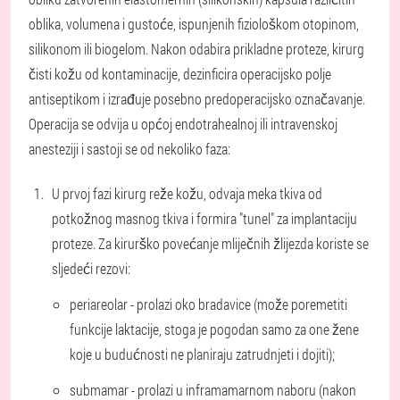
oblika, volumena i gustoće, ispunjenih fiziološkom otopinom,
silikonom ili biogelom. Nakon odabira prikladne proteze, kirurg
čisti kožu od kontaminacije, dezinficira operacijsko polje
antiseptikom i izrađuje posebno predoperacijsko označavanje.
Operacija se odvija u općoj endotrahealnoj ili intravenskoj
anesteziji i sastoji se od nekoliko faza:
U prvoj fazi kirurg reže kožu, odvaja meka tkiva od
potkožnog masnog tkiva i formira "tunel" za implantaciju
proteze. Za kirurško povećanje mliječnih žlijezda koriste se
sljedeći rezovi:
periareolar - prolazi oko bradavice (može poremetiti
funkcije laktacije, stoga je pogodan samo za one žene
koje u budućnosti ne planiraju zatrudnjeti i dojiti);
submamar - prolazi u inframamarnom naboru (nakon