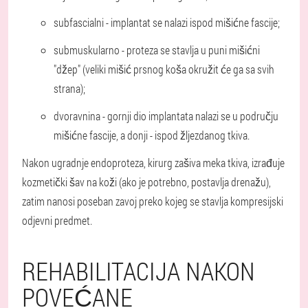
subfascialni - implantat se nalazi ispod mišićne fascije;
submuskularno - proteza se stavlja u puni mišićni
"džep" (veliki mišić prsnog koša okružit će ga sa svih
strana);
dvoravnina - gornji dio implantata nalazi se u području
mišićne fascije, a donji - ispod žljezdanog tkiva.
Nakon ugradnje endoproteza, kirurg zašiva meka tkiva, izrađuje
kozmetički šav na koži (ako je potrebno, postavlja drenažu),
zatim nanosi poseban zavoj preko kojeg se stavlja kompresijski
odjevni predmet.
REHABILITACIJA NAKON
POVEĆANE