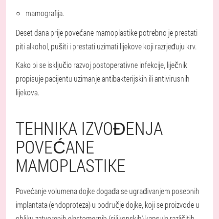
mamografija.
Deset dana prije povećane mamoplastike potrebno je prestati
piti alkohol, pušiti i prestati uzimati lijekove koji razrjeđuju krv.
Kako bi se isključio razvoj postoperativne infekcije, liječnik
propisuje pacijentu uzimanje antibakterijskih ili antivirusnih
lijekova.
TEHNIKA IZVOĐENJA
POVEĆANE
MAMOPLASTIKE
Povećanje volumena dojke događa se ugrađivanjem posebnih
implantata (endoproteza) u područje dojke, koji se proizvode u
obliku zatvorenih elastomernih (silikonskih) kapsula različitih