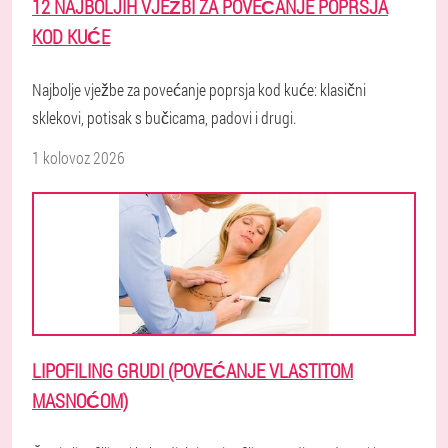
12 NAJBOLJIH VJEŽBI ZA POVEĆANJE POPRSJA
KOD KUĆE
Najbolje vježbe za povećanje poprsja kod kuće: klasični
sklekovi, potisak s bučicama, padovi i drugi.
1 kolovoz 2026
LIPOFILING GRUDI (POVEĆANJE VLASTITOM
MASNOĆOM)