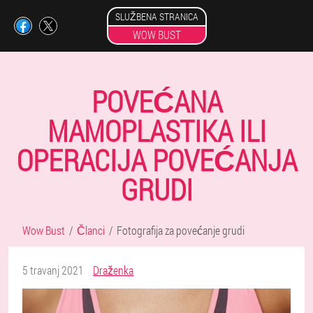
SLUŽBENA STRANICA
WOW BUST
POVEĆANA
MAMOPLASTIKA ILI
OPERACIJA POVEĆANJA
GRUDI
Wow Bust
Članci
Fotografija za povećanje grudi
5 travanj 2021
Draženka