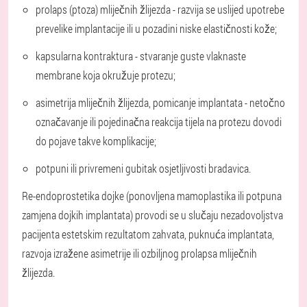
prolaps (ptoza) mliječnih žlijezda - razvija se uslijed upotrebe
prevelike implantacije ili u pozadini niske elastičnosti kože;
kapsularna kontraktura - stvaranje guste vlaknaste
membrane koja okružuje protezu;
asimetrija mliječnih žlijezda, pomicanje implantata - netočno
označavanje ili pojedinačna reakcija tijela na protezu dovodi
do pojave takve komplikacije;
potpuni ili privremeni gubitak osjetljivosti bradavica.
Re-endoprostetika dojke (ponovljena mamoplastika ili potpuna
zamjena dojkih implantata) provodi se u slučaju nezadovoljstva
pacijenta estetskim rezultatom zahvata, puknuća implantata,
razvoja izražene asimetrije ili ozbiljnog prolapsa mliječnih
žlijezda.