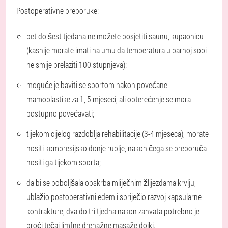
Postoperativne preporuke:
pet do šest tjedana ne možete posjetiti saunu, kupaonicu
(kasnije morate imati na umu da temperatura u parnoj sobi
ne smije prelaziti 100 stupnjeva);
moguće je baviti se sportom nakon povećane
mamoplastike za 1, 5 mjeseci, ali opterećenje se mora
postupno povećavati;
tijekom cijelog razdoblja rehabilitacije (3-4 mjeseca), morate
nositi kompresijsko donje rublje, nakon čega se preporuča
nositi ga tijekom sporta;
da bi se poboljšala opskrba mliječnim žlijezdama krvlju,
ublažio postoperativni edem i spriječio razvoj kapsularne
kontrakture, dva do tri tjedna nakon zahvata potrebno je
proći tečaj limfne drenažne masaže dojki.