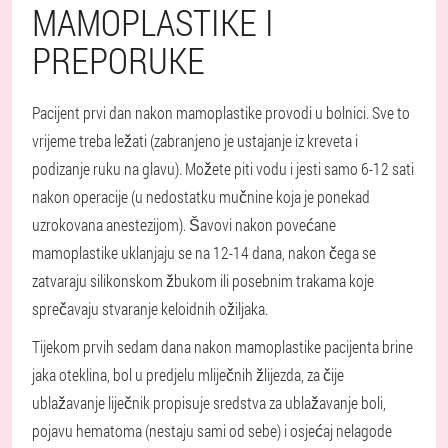
MAMOPLASTIKE I
PREPORUKE
Pacijent prvi dan nakon mamoplastike provodi u bolnici. Sve to
vrijeme treba ležati (zabranjeno je ustajanje iz kreveta i
podizanje ruku na glavu). Možete piti vodu i jesti samo 6-12 sati
nakon operacije (u nedostatku mučnine koja je ponekad
uzrokovana anestezijom). Šavovi nakon povećane
mamoplastike uklanjaju se na 12-14 dana, nakon čega se
zatvaraju silikonskom žbukom ili posebnim trakama koje
sprečavaju stvaranje keloidnih ožiljaka.
Tijekom prvih sedam dana nakon mamoplastike pacijenta brine
jaka oteklina, bol u predjelu mliječnih žlijezda, za čije
ublažavanje liječnik propisuje sredstva za ublažavanje boli,
pojavu hematoma (nestaju sami od sebe) i osjećaj nelagode