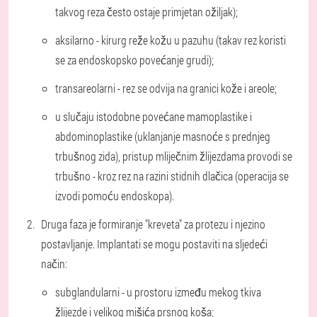
takvog reza često ostaje primjetan ožiljak);
aksilarno - kirurg reže kožu u pazuhu (takav rez koristi
se za endoskopsko povećanje grudi);
transareolarni - rez se odvija na granici kože i areole;
u slučaju istodobne povećane mamoplastike i
abdominoplastike (uklanjanje masnoće s prednjeg
trbušnog zida), pristup mliječnim žlijezdama provodi se
trbušno - kroz rez na razini stidnih dlačica (operacija se
izvodi pomoću endoskopa).
Druga faza je formiranje "kreveta" za protezu i njezino
postavljanje. Implantati se mogu postaviti na sljedeći
način:
subglandularni - u prostoru između mekog tkiva
žlijezde i velikog mišića prsnog koša;