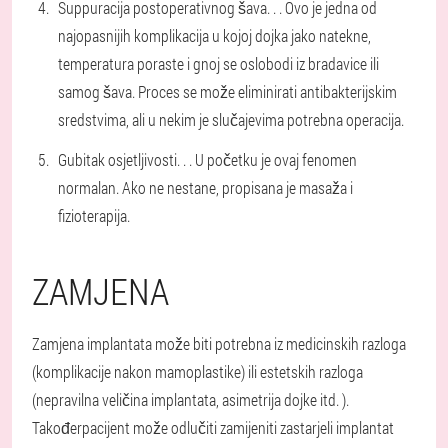
Suppuracija postoperativnog šava
. . . Ovo je jedna od
najopasnijih komplikacija u kojoj dojka jako natekne,
temperatura poraste i gnoj se oslobodi iz bradavice ili
samog šava. Proces se može eliminirati antibakterijskim
sredstvima, ali u nekim je slučajevima potrebna operacija.
Gubitak osjetljivosti
. . . U početku je ovaj fenomen
normalan. Ako ne nestane, propisana je masaža i
fizioterapija.
ZAMJENA
Zamjena implantata može biti potrebna iz medicinskih razloga
(komplikacije nakon mamoplastike) ili estetskih razloga
(nepravilna veličina implantata, asimetrija dojke itd. ).
Također
pacijent može odlučiti zamijeniti zastarjeli implantat