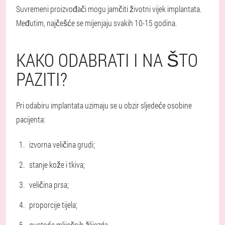
Suvremeni proizvođači mogu jamčiti životni vijek implantata.
Međutim, najčešće se mijenjaju svakih 10-15 godina.
KAKO ODABRATI I NA ŠTO
PAZITI?
Pri odabiru implantata uzimaju se u obzir sljedeće osobine
pacijenta
:
izvorna veličina grudi;
stanje kože i tkiva;
veličina prsa;
proporcije tijela;
gustoća mliječnih žlijezda.