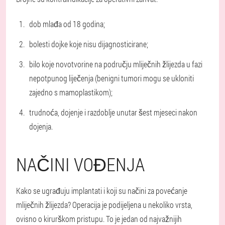
dob mlađa od 18 godina;
bolesti dojke koje nisu dijagnosticirane;
bilo koje novotvorine na području mliječnih žlijezda u fazi
nepotpunog liječenja (benigni tumori mogu se ukloniti
zajedno s mamoplastikom);
trudnoća, dojenje i razdoblje unutar šest mjeseci nakon
dojenja.
NAČINI VOĐENJA
Kako se ugrađuju implantati i koji su načini za povećanje
mliječnih žlijezda? Operacija je podijeljena u nekoliko vrsta,
ovisno o kirurškom pristupu. To je jedan od najvažnijih