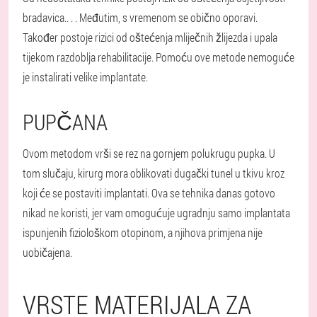
bradavica.
. . . Međutim, s vremenom se obično oporavi.
Također postoje rizici od oštećenja mliječnih žlijezda i upala
tijekom razdoblja rehabilitacije. Pomoću ove metode nemoguće
je instalirati velike implantate.
PUPČANA
Ovom metodom vrši se rez na gornjem polukrugu pupka. U
tom slučaju, kirurg mora oblikovati dugački tunel u tkivu kroz
koji će se postaviti implantati. Ova se tehnika danas gotovo
nikad ne koristi, jer vam omogućuje ugradnju samo implantata
ispunjenih fiziološkom otopinom, a njihova primjena nije
uobičajena.
VRSTE MATERIJALA ZA