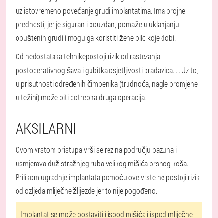
uz istovremeno povećanje grudi implantatima. Ima brojne
prednosti, jer je siguran i pouzdan, pomaže u uklanjanju
opuštenih grudi i mogu ga koristiti žene bilo koje dobi.
Od nedostataka tehnike
postoji rizik od rastezanja
postoperativnog šava i gubitka osjetljivosti bradavica
. . . Uz to,
u prisutnosti određenih čimbenika (trudnoća, nagle promjene
u težini) može biti potrebna druga operacija.
AKSILARNI
Ovom vrstom pristupa vrši se rez na području pazuha i
usmjerava duž stražnjeg ruba velikog mišića prsnog koša.
Prilikom ugradnje implantata pomoću ove vrste ne postoji rizik
od ozljeda mliječne žlijezde jer to nije pogođeno.
Implantat se može postaviti i ispod mišića i ispod mliječne