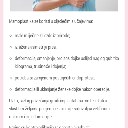
Mamoplastika se koristi u sljedećim slučajevima
:
male mliječne žlijezde iz prirode;
izražena asimetrija prsa;
deformacija, smanjenje, prolaps dojke uslijed naglog gubitka
kilograma, trudnoće i dojenja;
potreba za zamjenom postojećih endoproteza;
deformacija ili uklanjanje ženske dojke nakon operacije.
Uz to, razlog povećanja grudi implantatima može ležati u
vlastitim željama pacijentice, ako nije zadovoljna veličinom,
oblikom i izgledom dojke.
Brojne su kontraindikacije za operativni zahvat
: