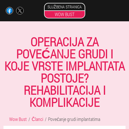
SLUŽBENA STRANICA
WOW BUST
OPERACIJA ZA
POVEĆANJE GRUDI I
KOJE VRSTE IMPLANTATA
POSTOJE?
REHABILITACIJA I
KOMPLIKACIJE
Wow Bust
Članci
Povećanje grudi implantatima