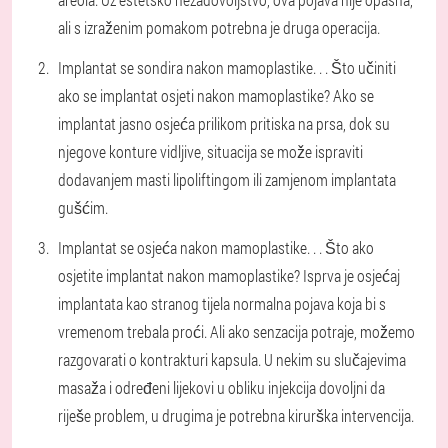
ali s izraženim pomakom potrebna je druga operacija.
Implantat se sondira nakon mamoplastike
. . . Što učiniti
ako se implantat osjeti nakon mamoplastike? Ako se
implantat jasno osjeća prilikom pritiska na prsa, dok su
njegove konture vidljive, situacija se može ispraviti
dodavanjem masti lipoliftingom ili zamjenom implantata
gušćim.
Implantat se osjeća nakon mamoplastike
. . . Što ako
osjetite implantat nakon mamoplastike? Isprva je osjećaj
implantata kao stranog tijela normalna pojava koja bi s
vremenom trebala proći. Ali ako senzacija potraje, možemo
razgovarati o kontrakturi kapsula. U nekim su slučajevima
masaža i određeni lijekovi u obliku injekcija dovoljni da
riješe problem, u drugima je potrebna kirurška intervencija.