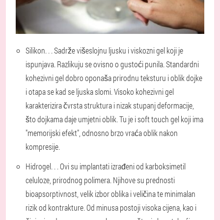
Silikon
. . . Sadrže višeslojnu ljusku i viskozni gel koji je
ispunjava. Razlikuju se ovisno o gustoći punila. Standardni
kohezivni gel dobro oponaša prirodnu teksturu i oblik dojke
i otapa se kad se ljuska slomi. Visoko kohezivni gel
karakterizira čvrsta struktura i nizak stupanj deformacije,
što dojkama daje umjetni oblik. Tu je i soft touch gel koji ima
"memorijski efekt", odnosno brzo vraća oblik nakon
kompresije.
Hidrogel
. . . Ovi su implantati izrađeni od karboksimetil
celuloze, prirodnog polimera. Njihove su prednosti
bioapsorptivnost, velik izbor oblika i veličina te minimalan
rizik od kontrakture. Od minusa postoji visoka cijena, kao i