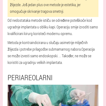
žlijezde. Još jedan plus ove metode je estetika, jer
omogućuje skrivanje tragova smetnji.
Od nedostataka metode ističu se određene poteškoće kod
ugradnje implantata u obliku kapi. Operaciju smije izvoditi samo
kvalificirani kirurg koristeći modernu opremu.
Metoda je kontraindicirana u slučaju asimetrije mliječnih
žlijezda i potrebe prilagodbe submamarnog nabora.
Operacija
se može izvesti samo endoskopski
. . . Također, ne može se
koristiti za ugradnju velikih implantata.
PERIAREOLARNI