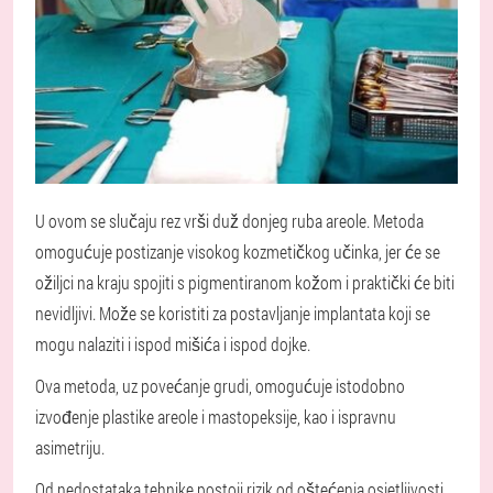
U ovom se slučaju rez vrši duž donjeg ruba areole. Metoda
omogućuje postizanje visokog kozmetičkog učinka, jer će se
ožiljci na kraju spojiti s pigmentiranom kožom i praktički će biti
nevidljivi. Može se koristiti za postavljanje implantata koji se
mogu nalaziti i ispod mišića i ispod dojke.
Ova metoda, uz povećanje grudi, omogućuje istodobno
izvođenje plastike areole i mastopeksije, kao i ispravnu
asimetriju.
Od nedostataka tehnike postoji rizik od oštećenja osjetljivosti