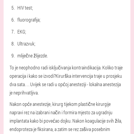
HIV test;
fluorografija;
EKG;
Ultrazvuk;
mliječne žlijezde.
To je neophodno radi isključivanja kontraindikacija. Koliko traje
operacija i kako se izvodi?
Kirurška intervencija traje u prosjeku
dva sata
. . . Uvijek se radi u općoj anesteziji - lokalna anestezija
je neprihvatljiva.
Nakon opće anestezije, kirurg tijekom plastične kirurgije
napravi rez na izabrani način i formira mjesto za ugradnju
implantata kako bi povećao dojku. Nakon koagulacije svih žila,
endoproteza je fiksirana, a zatim se rez zašiva posebnim