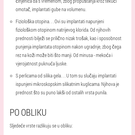
činjenica da s vremenom, zbog propuštanja kroz tekući
omotač, implantati gube na volumenu.
Fiziološka otopina
. . . Ovi su implantati napunjeni
fiziološkom otopinom natrijevog klorida. Od njihovih
prednosti bilježi se prilično nizak trošak, kao i sposobnost
punjenja implantata otopinom nakon ugradnje, zbog čega
rez na koži može biti što manji. Od minusa - mekoća i
vjerojatnost puknuća ljuske.
S perlicama od silika gela
. . . U tom su slučaju implantati
ispunjeni mikroskopskim silikatnim kuglicama. Njihova je
prednost što su puno lakši od ostalih vrsta punila.
PO OBLIKU
Sljedeće vrste razlikuju se u obliku
: