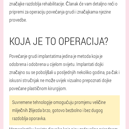
značajke razdoblja rehabilitacije. Članak će vam detaljno reći o
pripremi za operaciju povećanja grudi i značajkama njezine
provedbe.
KOJA JE TO OPERACIJA?
Povećanje grudi implantatima jedina je metoda koja je
odobrena i odobrena u cijelom svijetu. Implantati dojki
značajno su se poboljšali u posljednjih nekoliko godina, pa čak i
iskusni stručnjak ne može uvijek vizualno prepoznati dojke
povećane plastičnom kirurgijom.
Suvremene tehnologije omogućuju promjenu veličine
mliječnih žlijezda brzo, gotovo bezbolno i bez dugog
razdoblja oporavka.