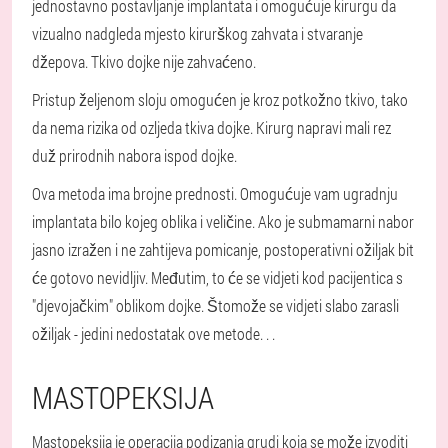
jednostavno postavljanje implantata i omogućuje kirurgu da
vizualno nadgleda mjesto kirurškog zahvata i stvaranje
džepova. Tkivo dojke nije zahvaćeno.
Pristup željenom sloju omogućen je kroz potkožno tkivo, tako
da nema rizika od ozljeda tkiva dojke. Kirurg napravi mali rez
duž prirodnih nabora ispod dojke.
Ova metoda ima brojne prednosti. Omogućuje vam ugradnju
implantata bilo kojeg oblika i veličine. Ako je submamarni nabor
jasno izražen i ne zahtijeva pomicanje, postoperativni ožiljak bit
će gotovo nevidljiv. Međutim, to će se vidjeti kod pacijentica s
"djevojačkim" oblikom dojke. Što
može se vidjeti slabo zarasli
ožiljak - jedini nedostatak ove metode
. . .
MASTOPEKSIJA
Mastopeksija je operacija podizanja grudi koja se može izvoditi