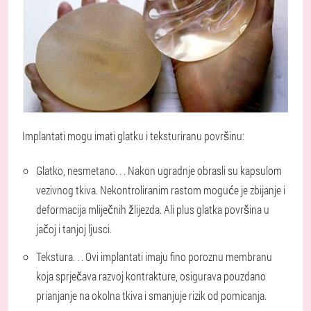
Implantati mogu imati glatku i teksturiranu površinu
:
Glatko, nesmetano
. . . Nakon ugradnje obrasli su kapsulom
vezivnog tkiva. Nekontroliranim rastom moguće je zbijanje i
deformacija mliječnih žlijezda. Ali plus glatka površina u
jačoj i tanjoj ljusci.
Tekstura
. . . Ovi implantati imaju fino poroznu membranu
koja sprječava razvoj kontrakture, osigurava pouzdano
prianjanje na okolna tkiva i smanjuje rizik od pomicanja.