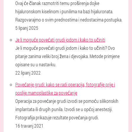
Ovaj će članak razmotriti temu proširenja dojke
hijaluronskom kiselinom i punilima na bazi hijaluronata.
Razgovarajmo o svim prednostima i nedostacima postupka.
5 lipanj 2025
Je li moguće povećati grudi jodom i kako to učiniti
Je li moguće povećati grudi jodom i kako to učiniti? Ovo
pitanje zanima veliki broj žena i djevojaka. Metode primjene
opisane su u nastavku.
22 lipanj 2022
Povećanje grudi: kako se radi operacija, fotografije prije i
poslije mamoplastike za povećanje
Operacija za povećanje grudi izvodi se pomoću silikonskih
implantata ili drugih punila. Izvodi se u općoj anesteziji.
Fotografija prikazuje rezultate povećanja grudi.
16 travanj 2021