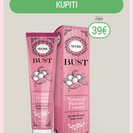
KUPITI
78€
39€