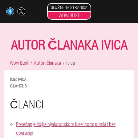
SLUŽBENA STRANICA
WOW BUST
AUTOR ČLANAKA IVICA
Wow Bust
Autori članaka
Ivica
IME:
IVICA
ČLANCI:
3
ČLANCI
Povećanje dojke hijaluronskom kiselinom: punila i bez
operacije