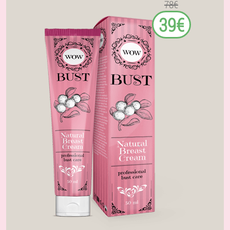
78€
39€