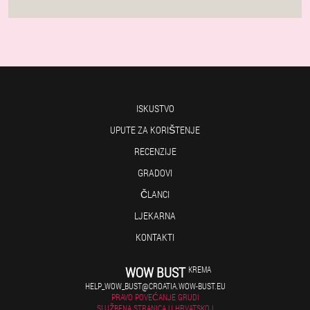
ISKUSTVO
UPUTE ZA KORIŠTENJE
RECENZIJE
GRADOVI
ČLANCI
LJEKARNA
KONTAKTI
WOW BUST
KREMA
HELP_WOW_BUST@CROATIA.WOW-BUST.EU
PRAVO POVEĆANJE GRUDI
SLUŽBENA STRANICA U HRVATSKOJ