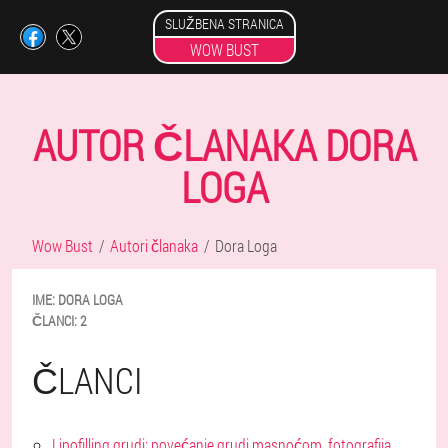
SLUŽBENA STRANICA
WOW BUST
AUTOR ČLANAKA DORA
LOGA
Wow Bust
Autori članaka
Dora Loga
IME:
DORA
LOGA
ČLANCI:
2
ČLANCI
Lipofilling grudi: povećanje grudi masnoćom, fotografija