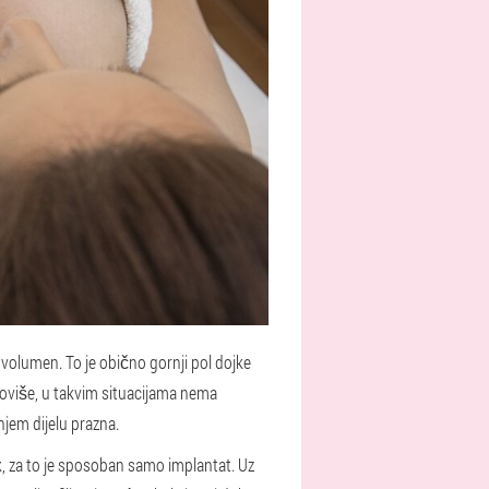
volumen. To je obično gornji pol dojke
toviše, u takvim situacijama nema
njem dijelu prazna.
k, za to je sposoban samo implantat. Uz