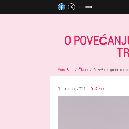
PREPORUČI
O POVEĆANJU
TR
Wow Bust
Članci
Povećanje grudi mas
10 travanj 2021
Draženka