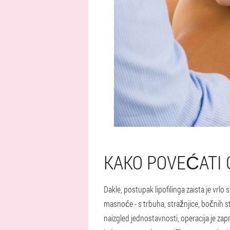
KAKO POVEĆATI 
Dakle, postupak lipofilinga zaista je vrl
masnoće - s trbuha, stražnjice, bočnih st
naizgled jednostavnosti, operacija je zapra