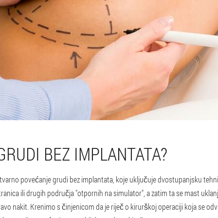
GRUDI BEZ IMPLANTATA?
o stvarno povećanje grudi bez implantata, koje uključuje dvostupanjsku tehni
ranica ili drugih područja "otpornih na simulator", a zatim ta se mast uklan
vo nakit. Krenimo s činjenicom da je riječ o kirurškoj operaciji koja se odvij