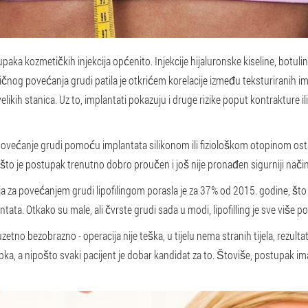
aka kozmetičkih injekcija općenito. Injekcije hijaluronske kiseline, botulin
asičnog povećanja grudi patila je otkrićem korelacije između teksturiranih 
ikih stanica. Uz to, implantati pokazuju i druge rizike poput kontrakture i
ovećanje grudi pomoću implantata silikonom ili fiziološkom otopinom ost
o što je postupak trenutno dobro proučen i još nije pronađen sigurniji nači
za povećanjem grudi lipofilingom porasla je za 37% od 2015. godine, što j
ntata. Otkako su male, ali čvrste grudi sada u modi, lipofilling je sve više po
zuzetno bezobrazno - operacija nije teška, u tijelu nema stranih tijela, rezulta
upka, a nipošto svaki pacijent je dobar kandidat za to. Štoviše, postupak im