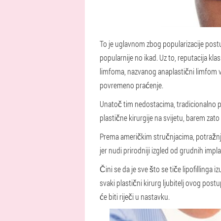
To je uglavnom zbog popularizacije postup
popularnije no ikad. Uz to, reputacija kl
limfoma, nazvanog anaplastični limfom vel
povremeno praćenje.
Unatoč tim nedostacima, tradicionalno p
plastične kirurgije na svijetu, barem zat
Prema američkim stručnjacima, potražnja 
jer nudi prirodniji izgled od grudnih impla
Čini se da je sve što se tiče lipofillinga i
svaki plastični kirurg ljubitelj ovog post
će biti riječi u nastavku.