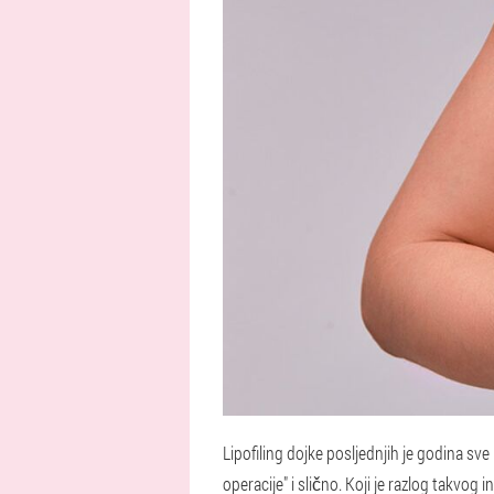
Lipofiling dojke posljednjih je godina sv
operacije" i slično. Koji je razlog takvog i