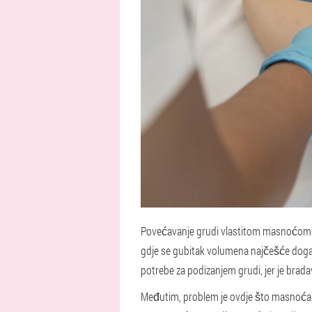
Povećavanje grudi vlastitom masnoćom ob
gdje se gubitak volumena najčešće događ
potrebe za podizanjem grudi, jer je bradav
Međutim, problem je ovdje što masnoća ne