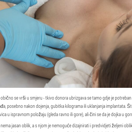
ično se vrši u smjeru - tkivo donora ubrizgava se tamo gdje je potreban 
a, posebno nakon dojenja, gubitka kilograma ili uklanjanja implantata. Š
ica u ispravnom položaju (gleda ravno ili gore), ali čini se da je dojka u gor
ma jasan oblik, a s njom je nemoguće dizajnirati i predvidjeti željeni obli