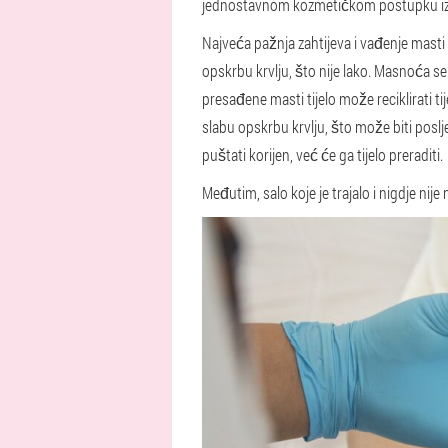
jednostavnom kozmetičkom postupku iz 
Najveća pažnja zahtijeva i vađenje masti
opskrbu krvlju, što nije lako. Masnoća se
presađene masti tijelo može reciklirati t
slabu opskrbu krvlju, što može biti poslje
puštati korijen, već će ga tijelo preraditi.
Međutim, salo koje je trajalo i nigdje ni