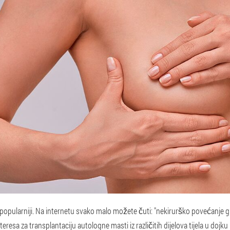
e popularniji. Na internetu svako malo možete čuti: "nekirurško povećanje gr
nteresa za transplantaciju autologne masti iz različitih dijelova tijela u dojku (