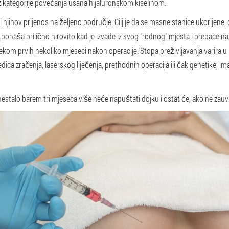
kategorije povećanja usana hijaluronskom kiselinom.
 i njihov prijenos na željeno područje. Cilj je da se masne stanice ukorije
 ponaša prilično hirovito kad je izvade iz svog "rodnog" mjesta i prebace na
ijekom prvih nekoliko mjeseci nakon operacije. Stopa preživljavanja varira 
dica zračenja, laserskog liječenja, prethodnih operacija ili čak genetike, im
je nestalo barem tri mjeseca više neće napuštati dojku i ostat će, ako ne za