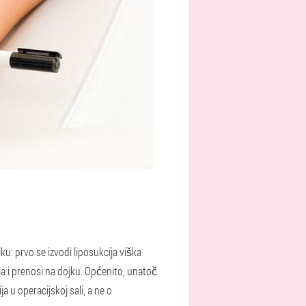
ku: prvo se izvodi liposukcija viška
ja i prenosi na dojku. Općenito, unatoč
a u operacijskoj sali, a ne o