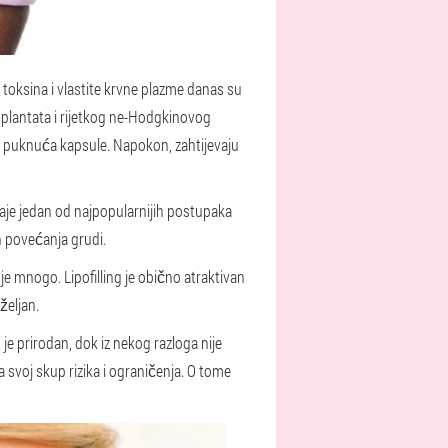
 toksina i vlastite krvne plazme danas su
implantata i rijetkog ne-Hodgkinovog
li puknuća kapsule. Napokon, zahtijevaju
aje jedan od najpopularnijih postupaka
n povećanja grudi.
e mnogo. Lipofilling je obično atraktivan
željan.
t je prirodan, dok iz nekog razloga nije
a svoj skup rizika i ograničenja. O tome