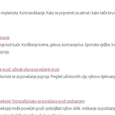
e implantata. Kontraindikacije. Kako se pripremiti za zahvat i kako teče ki
racije
ije kod kuće. Korištenje krema, gelova, kontraceptiva. Sportske vježbe, t
oprsja.
ke grudi: učinak ulja na povećanje grudi
koriste se za povećanje poprsja. Pregled učinkovitih ulja, njihovo djelovanje 
eksija): fotografija kako se povećava grudi podizanjem
sija) može povećati grudi i poboljšati njihov oblik. Indikacije za podizanje