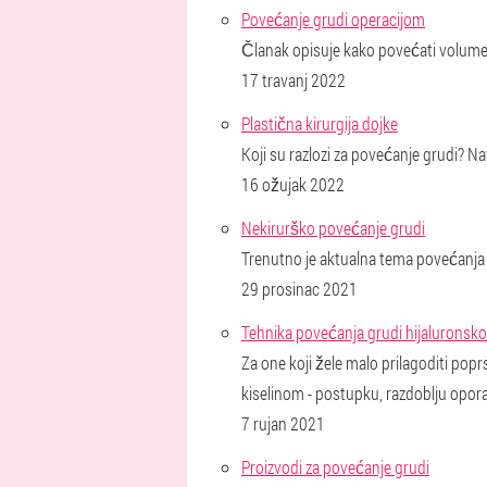
Povećanje grudi operacijom
Članak opisuje kako povećati volumen
17 travanj 2022
Plastična kirurgija dojke
Koji su razlozi za povećanje grudi? Na
16 ožujak 2022
Nekirurško povećanje grudi
Trenutno je aktualna tema povećanja 
29 prosinac 2021
Tehnika povećanja grudi hijaluronskom
Za one koji žele malo prilagoditi pop
kiselinom - postupku, razdoblju opo
7 rujan 2021
Proizvodi za povećanje grudi