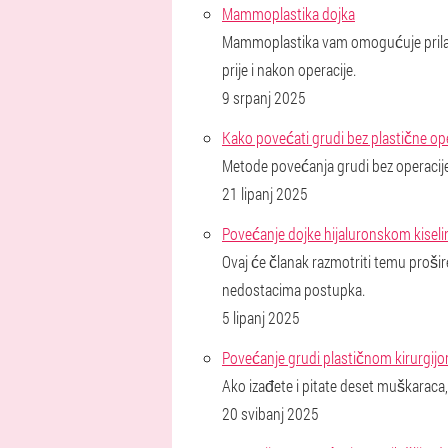
Mammoplastika dojka
Mammoplastika vam omogućuje prilagođa
prije i nakon operacije.
9 srpanj 2025
Kako povećati grudi bez plastične op
Metode povećanja grudi bez operacije:
21 lipanj 2025
Povećanje dojke hijaluronskom kiselin
Ovaj će članak razmotriti temu prošir
nedostacima postupka.
5 lipanj 2025
Povećanje grudi plastičnom kirurgij
Ako izađete i pitate deset muškaraca,
20 svibanj 2025