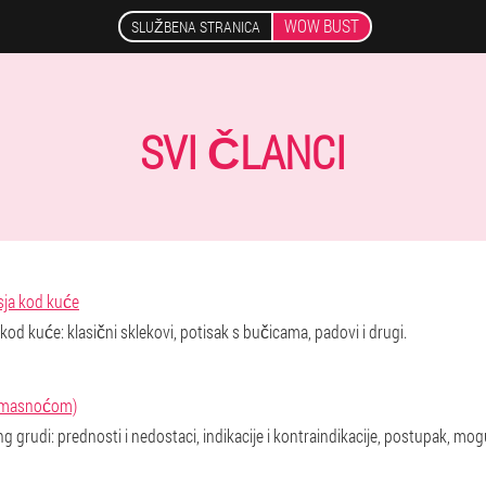
WOW BUST
SLUŽBENA STRANICA
SVI ČLANCI
sja kod kuće
kod kuće: klasični sklekovi, potisak s bučicama, padovi i drugi.
om masnoćom)
iling grudi: prednosti i nedostaci, indikacije i kontraindikacije, postupak, mo