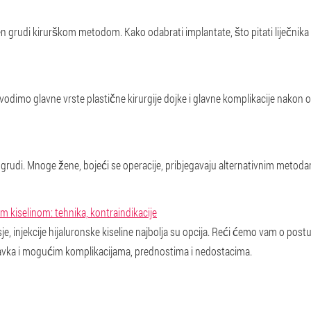
 grudi kirurškom metodom. Kako odabrati implantate, što pitati liječnika p
vodimo glavne vrste plastične kirurgije dojke i glavne komplikacije nakon o
grudi. Mnoge žene, bojeći se operacije, pribjegavaju alternativnim metod
 kiselinom: tehnika, kontraindikacije
rsje, injekcije hijaluronske kiseline najbolja su opcija. Reći ćemo vam o p
ravka i mogućim komplikacijama, prednostima i nedostacima.