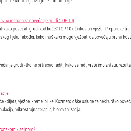
upak i rehabilitacija. Moguće komplikacije.
stavna metoda za povećanje grudi (TOP 10)
ili kako povećati grudi kod kuće? TOP 10 učinkovitih vježbi. Preporuke tr
nskog tijela. Također, kako muškarci mogu vježbati da povećaju prsnu kost
ćanje grudi - tko ne bi trebao raditi, kako se radi, vrste implantata, rezult
acije
 - dijeta, vježbe, kreme, biljke. Kozmetološke usluge za nekirurško povećanje
lacija, mikrostrujna terapija, biorevitalizacija.
luronskom kiselinom?