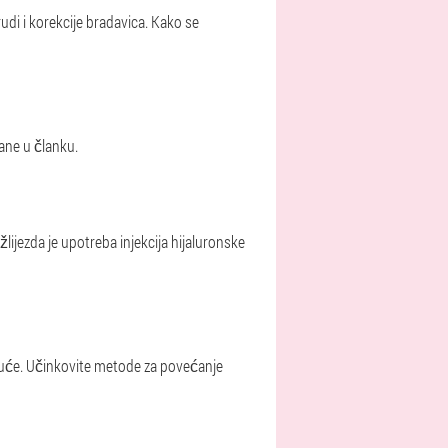
rudi i korekcije bradavica. Kako se
ane u članku.
ijezda je upotreba injekcija hijaluronske
kuće. Učinkovite metode za povećanje