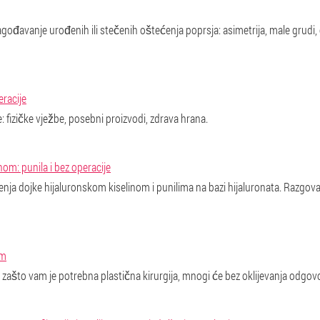
vanje urođenih ili stečenih oštećenja poprsja: asimetrija, male grudi, eks
eracije
 fizičke vježbe, posebni proizvodi, zdrava hrana.
om: punila i bez operacije
enja dojke hijaluronskom kiselinom i punilima na bazi hijaluronata. Razgo
om
 zašto vam je potrebna plastična kirurgija, mnogi će bez oklijevanja odgovor