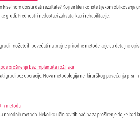
kiselinom doista dati rezultate? Koji se fileri koriste tijekom oblikovanja g
e grudi. Prednosti i nedostaci zahvata, kao i rehabilitacije.
 grudi, možete ih povećati na brojne prirodne metode koje su detaljno opis
tode proširenja bez implantata i ožiljaka
 grudi bez operacije. Nova metodologija ne -kirurškog povećanja prsnih žl
itih metoda
 narodnih metoda. Nekoliko učinkovitih načina za proširenje dojke kod 