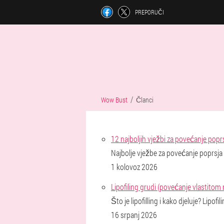
PREPORUČI
Wow Bust
Članci
12 najboljih vježbi za povećanje popr
Najbolje vježbe za povećanje poprsja 
1 kolovoz 2026
Lipofiling grudi (povećanje vlastit
Što je lipofilling i kako djeluje? Lipof
16 srpanj 2026