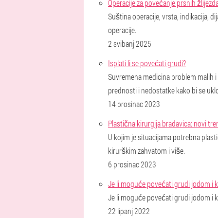
Operacije za povećanje prsnih žlijezda. 
Suština operacije, vrsta, indikacija, 
operacije.
2 svibanj 2025
Isplati li se povećati grudi?
Suvremena medicina problem malih i 
prednosti i nedostatke kako bi se ukl
14 prosinac 2023
Plastična kirurgija bradavica: novi tren
U kojim je situacijama potrebna plas
kirurškim zahvatom i više.
6 prosinac 2023
Je li moguće povećati grudi jodom i k
Je li moguće povećati grudi jodom i k
22 lipanj 2022