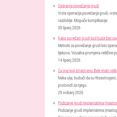
Operacija povećanja grudi
Vrste operacija povećanja grudi, vrst
razdoblje. Moguće komplikacije.
30 lipanj 2026
Kako povećati grudi kod kuće bez ope
Metode za povećanje grudi bez operac
lijekova. Vizualna promjena veličine p
14 lipanj 2026
Za one koji strastveno žele imati veli
Neka ulja, budući da su fitoestrogeni, 
proizvodi za njegu.
29 svibanj 2026
Podizanje grudi implantatima (mastop
Podizanje grudi implantatima (mastopek