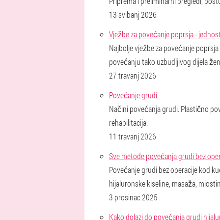
Priprema i preliminarni pregledi, post
13 svibanj 2026
Vježbe za povećanje poprsja - jedno
Najbolje vježbe za povećanje poprsja 
povećanju tako uzbudljivog dijela že
27 travanj 2026
Povećanje grudi
Načini povećanja grudi. Plastično pove
rehabilitacija.
11 travanj 2026
Sve metode povećanja grudi bez oper
Povećanje grudi bez operacije kod kuće
hijaluronske kiseline, masaža, miostimu
3 prosinac 2025
Kako dolazi do povećanja grudi hija