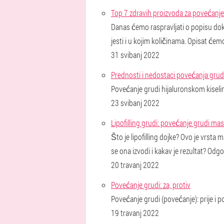
Top 7 zdravih proizvoda za povećanje 
Danas ćemo raspravljati o popisu doka
jesti i u kojim količinama. Opisat će
31 svibanj 2022
Prednosti i nedostaci povećanja grud
Povećanje grudi hijaluronskom kiselin
23 svibanj 2022
Lipofilling grudi: povećanje grudi ma
Što je lipofilling dojke? Ovo je vrsta
se ona izvodi i kakav je rezultat? Odgo
20 travanj 2022
Povećanje grudi: za, protiv
Povećanje grudi (povećanje): prije i pos
19 travanj 2022