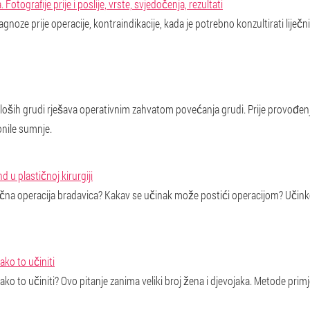
Fotografije prije i poslije, vrste, svjedočenja, rezultati
dijagnoze prije operacije, kontraindikacije, kada je potrebno konzultirati lij
loših grudi rješava operativnim zahvatom povećanja grudi. Prije provođe
onile sumnje.
d u plastičnoj kirurgiji
tična operacija bradavica? Kakav se učinak može postići operacijom? Uči
ako to učiniti
ako to učiniti? Ovo pitanje zanima veliki broj žena i djevojaka. Metode pri