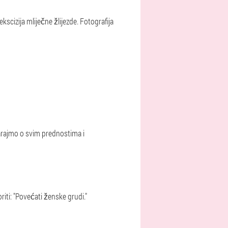
cizija mliječne žlijezde. Fotografija
varajmo o svim prednostima i
iti: "Povećati ženske grudi."