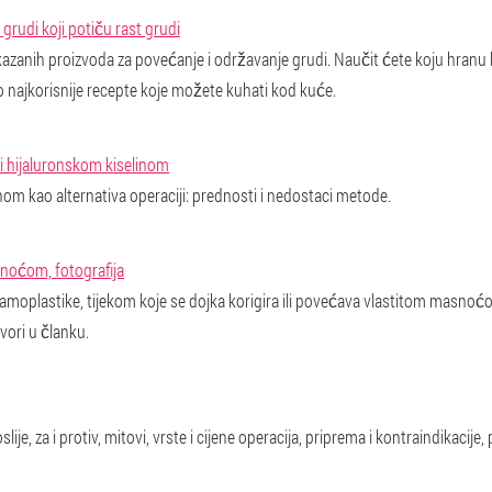
grudi koji potiču rast grudi
zanih proizvoda za povećanje i održavanje grudi. Naučit ćete koju hranu ko
mo najkorisnije recepte koje možete kuhati kod kuće.
i hijaluronskom kiselinom
om kao alternativa operaciji: prednosti i nedostaci metode.
snoćom, fotografija
 mamoplastike, tijekom koje se dojka korigira ili povećava vlastitom masnoć
vori u članku.
lije, za i protiv, mitovi, vrste i cijene operacija, priprema i kontraindikacije